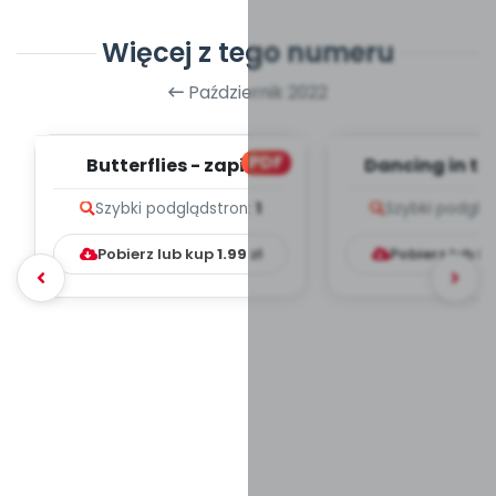
Więcej z tego numeru
Październik 2022
PDF
Butterflies - zapis
Dancing in the
melodii i tekst
zapis melodii 
Szybki podgląd
stron:
1
Szybki podglą
Pobierz lub kup
1.99
zł
Pobierz lub k