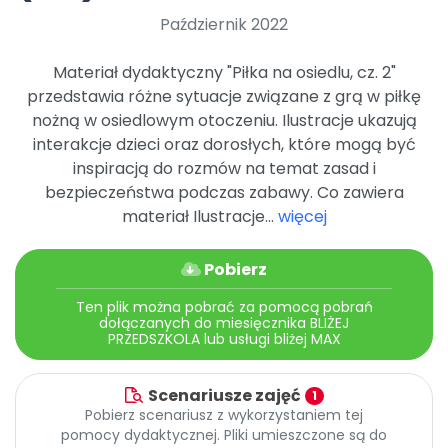
Archiwalne numery
Październik 2022
Promocje
Pomoc
Materiał dydaktyczny "Piłka na osiedlu, cz. 2"
przedstawia różne sytuacje związane z grą w piłkę
nożną w osiedlowym otoczeniu. Ilustracje ukazują
interakcje dzieci oraz dorosłych, które mogą być
inspiracją do rozmów na temat zasad i
bezpieczeństwa podczas zabawy. Co zawiera
materiał Ilustracje...
więcej
Pobierz
Ten plik można pobrać za pomocą pobrań
dołączanych do miesięcznika BLIŻEJ
PRZEDSZKOLA lub usługi bliżej MAX
Scenariusze zajęć
1
Pobierz scenariusz z wykorzystaniem tej
pomocy dydaktycznej. Pliki umieszczone są do