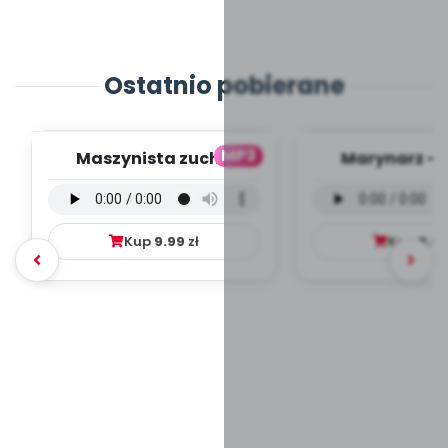
Ostatnio pobierane
MP3
Maszynista zuch -
Marynarz - 
wersja wokalna (PD,
wokalna (PD
mp3)
Kup
9.99
zł
Kup
9.9