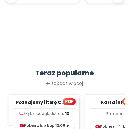
Teraz popularne
zobacz więcej
PDF
bl
Poznajemy literę C, cz. 1
Karta inno
(PD)
pedagogicz
Szybki podgląd
stron:
10
Brak podgl
Kumpelk
Pobierz lub kup
12.00
zł
Pobierz lub ku