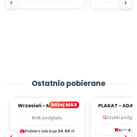
Ostatnio pobierane
bliżej MAX
Wrzesień - MIESIĘCZNY
PLAKAT - ADAP
PLAN PRACY
PORADNIK DLA 
Szybki podglą
Brak podglądu
WYCHOWAWCZO –
DYDAKTYC...
Kup
4.9
Pobierz lub kup
24.99
zł