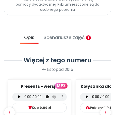
Promocje
pomocy dydaktycznej. Pliki umieszczone są do
Pomoc
osobnego pobrania
Opis
Scenariusze zajęć
1
Więcej z tego numeru
Listopad 2015
MP3
Presents - wersja
Kołysanka dla 
wokalna (PD, mp3)
wersja instru
(PD, mp3)
Kup
9.99
zł
Pobierz lub k