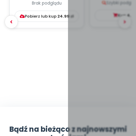
Szybki podglą
Brak podglądu
WYCHOWAWCZO –
DYDAKTYC...
Kup
4.9
Pobierz lub kup
24.99
zł
Bądź na bieżąco z najnowszymi