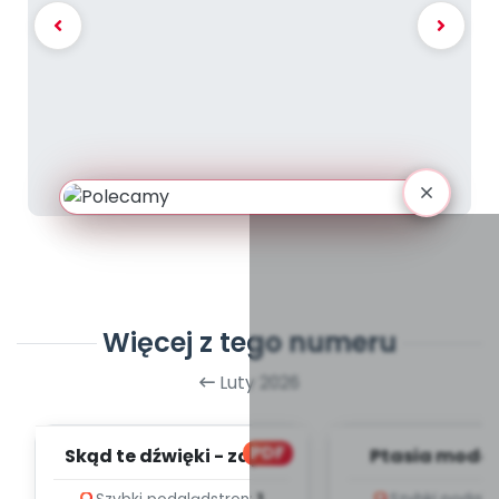
Więcej z tego numeru
Luty 2026
PDF
Skąd te dźwięki - zapis
Ptasia moda 
melodii i tekst
melodii i t