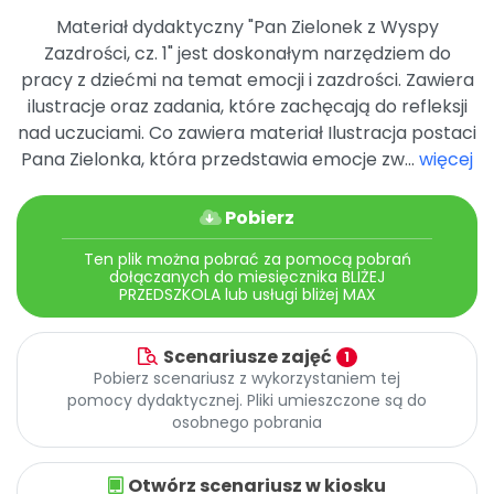
Archiwalne numery
Materiał dydaktyczny "Pan Zielonek z Wyspy
Promocje
Zazdrości, cz. 1" jest doskonałym narzędziem do
Pomoc
pracy z dziećmi na temat emocji i zazdrości. Zawiera
ilustracje oraz zadania, które zachęcają do refleksji
nad uczuciami. Co zawiera materiał Ilustracja postaci
Pana Zielonka, która przedstawia emocje zw...
więcej
Pobierz
Ten plik można pobrać za pomocą pobrań
dołączanych do miesięcznika BLIŻEJ
PRZEDSZKOLA lub usługi bliżej MAX
Scenariusze zajęć
1
Pobierz scenariusz z wykorzystaniem tej
pomocy dydaktycznej. Pliki umieszczone są do
osobnego pobrania
Otwórz scenariusz w kiosku