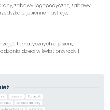
ty pracy, zabawy logopedyczne, zabawy
zedszkole, jesienne nastroje,
zajęć tematycznych o jesieni,
dzania dzieci w świat przyrody i
ież
alna
parasol
Parasolki
kalosze
Kalosze do pary
 matematyczne
wiewiórka