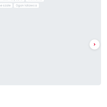
e szale
Ogon latawca