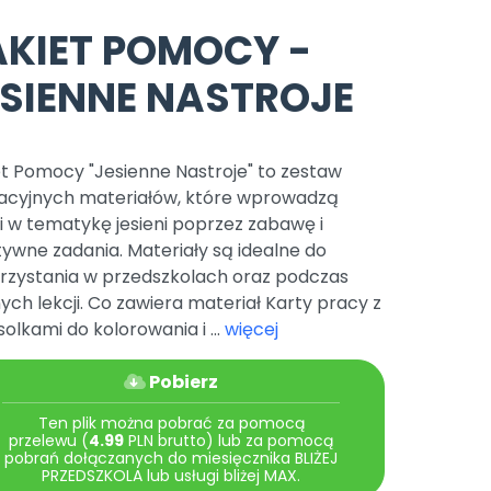
e
y
Gotowa w mniej niż 10 min • 14 dni bez opłat
Zobacz nas na Instagramie
Bliżej Pieska
AKIET POMOCY -
Pomoc zwierzętom
TikTok
ESIENNE NASTROJE
Nowości
Zobacz nas na TikToku
wej
Książka (dla) Przedszkolaka
Zapowiedzi
Promowanie czytelnictwa
YouTube
zkoli
Polecamy
et Pomocy "Jesienne Nastroje" to zestaw
Filmy edukacyjne
acyjnych materiałów, które wprowadzą
osk Online.
5 czerwca 2024 r. uzyskała
Promocje
i w tematykę jesieni poprzez zabawę i
19 r. Nr decyzji:
ywne zadania. Materiały są idealne do
Archiwalne numery
rzystania w przedszkolach oraz podczas
ych lekcji. Co zawiera materiał Karty pracy z
Pomoc
olkami do kolorowania i ...
więcej
Pobierz
Ten plik można pobrać za pomocą
przelewu (
4.99
PLN brutto) lub za pomocą
pobrań dołączanych do miesięcznika BLIŻEJ
PRZEDSZKOLA lub usługi bliżej MAX.