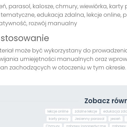
ień, parasol, kalosze, chmury, wiewiórka, kar
ematyczne, edukacja zdalna, lekcje online, pr
atywność, rozwój manualny
astosowanie
eriał może być wykorzystany do prowadzenia 
wijania umiejętności manualnych oraz wprowa
an zachodzących w otoczeniu w tym okresie.
Zobacz równ
lekcje online
zdalne lekcje
edukacja zd
karty pracy
Jesienny parasol
jesień
Chmury
zabawy logopedyczne
zabawy