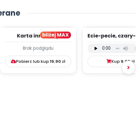
erane
bliżej MAX
Karta innowacji
Ecie-pecie, czary-m
pedagogicznej -
wersja wokalna (
Brak podglądu
Kumpelkowo
mp3)
Pobierz lub kup
19.90
zł
Kup
9.99
zł