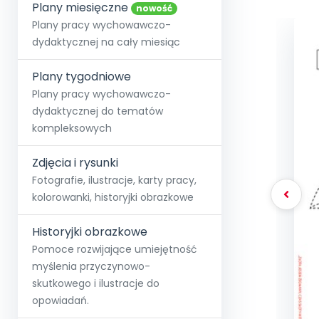
online lub stacjonarnie.
Plany miesięczne
Szko
Film
Wygr
nowość
Społeczność
Strona główna
Poznaj pakiet MAX
Wszystkie projekty
Skontaktuj się
Wit
Plany pracy wychowawczo-
O miesięczniku
O Akademii
+48 12 631 04 10
Zdro
dydaktycznej na cały miesiąc
Zam
Kio
kontakt@blizejprzedszkola.pl
Szko
E-wy
Doo
Plany tygodniowe
Pozn
Plany pracy wychowawczo-
dydaktycznej do tematów
Akredyt
Wydanie l
∞
Pakiet 
Dodaj wpis
Sen
kompleksowych
Akademia Edu
Pełen dostęp
Zob
Testuj przez 7 dni
Patr
Strefy, k
przedłużenie a
NP.5470.4.20
Zdjęcia i rysunki
Zam
Zob
Fotografie, ilustracje, karty pracy,
kolorowanki, historyjki obrazkowe
Historyjki obrazkowe
Pomoce rozwijające umiejętność
myślenia przyczynowo-
skutkowego i ilustracje do
opowiadań.