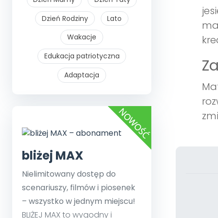
jes
Dzień Rodziny
Lato
mat
Wakacje
kre
Edukacja patriotyczna
Z
Adaptacja
Mat
roz
zmi
bliżej MAX
Nielimitowany dostęp do
scenariuszy, filmów i piosenek
– wszystko w jednym miejscu!
BLIŻEJ MAX to wygodny i