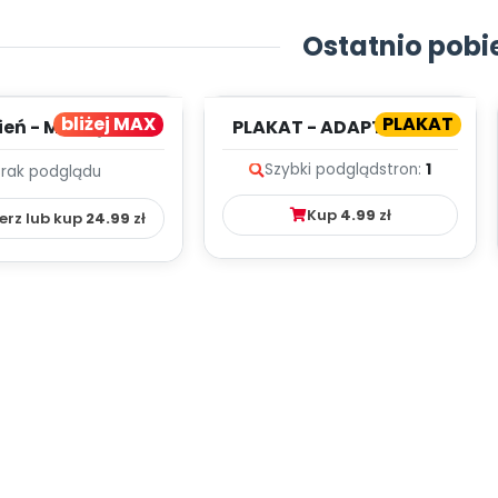
Ostatnio pobi
bliżej MAX
PLAKAT
ień - MIESIĘCZNY
PLAKAT - ADAPTACJA -
PLAN PRACY
PORADNIK DLA RODZICA
Szybki podgląd
stron:
1
Brak podglądu
HOWAWCZO –
YDAKTYC...
Kup
4.99
zł
erz lub kup
24.99
zł