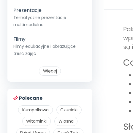
Prezentacje
Tematyczne prezentacje
multimedialne
Pak
wpr
Filmy
są 
Filmy edukacyjne i obrazujące
treść zajęć
Co
Więcej
Polecane
Kumpelkowo
Czuciaki
Witaminki
Wiosna
S
Dzień Mamy
Dzień Taty