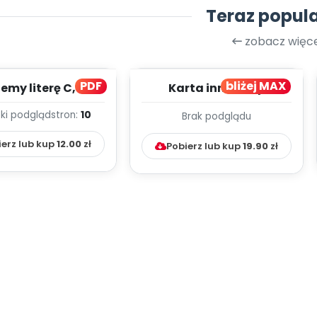
Teraz popul
zobacz więce
PDF
bliżej MAX
my literę C, cz. 1
Karta innowacji
(PD)
pedagogicznej -
ki podgląd
stron:
10
Brak podglądu
Kumpelkowo
ierz lub kup
12.00
zł
Pobierz lub kup
19.90
zł