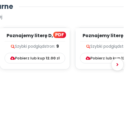
arne
j
PDF
Poznajemy literę D, cz. 1
Poznajemy literę E, 
(PD)
(PD)
Szybki podgląd
stron:
9
Szybki podgląd
stro
Pobierz lub kup
12.00
zł
Pobierz lub kup
12.