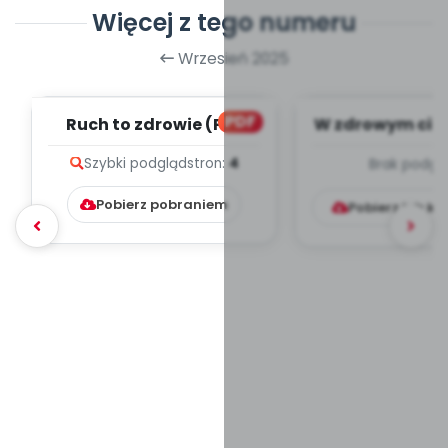
Więcej z tego numeru
Wrzesień 2025
PDF
Ruch to zdrowie (PD)
W zdrowym ciel
duch - paździ
Szybki podgląd
stron:
4
Brak podgl
TYGODNIOWY
Pobierz pobraniem
Pobierz lub k