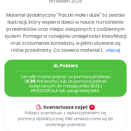
Wrzesień 2025
Promocje
Pomoc
Materiał dydaktyczny "Paczki małe i duże" to zestaw
ilustracji, który wspiera dzieci w nauce rozróżniania
przedmiotów oraz miejsc związanych z codziennym
życiem. Pomaga w rozwijaniu umiejętności klasyfikacji
oraz zrozumienia kontekstu, w jakim używane są
różne przedmioty. Co zawiera materiał I...
więcej
Pobierz
Ten plik można pobrać za pomocą przelewu
(
5.99
PLN brutto) lub za pomocą pobrań
dołączanych do miesięcznika BLIŻEJ
PRZEDSZKOLA lub usługi bliżej MAX.
Scenariusze zajęć
1
Pobierz scenariusz z wykorzystaniem tej
pomocy dydaktycznej. Pliki umieszczone są do
osobnego pobrania