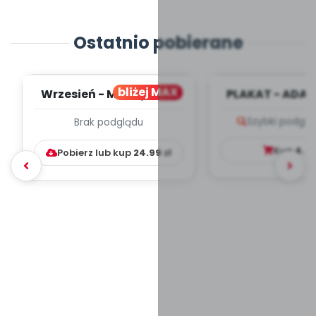
Ostatnio pobierane
bliżej MAX
Wrzesień - MIESIĘCZNY
PLAKAT - ADAP
PLAN PRACY
PORADNIK DLA 
Szybki podglą
Brak podglądu
WYCHOWAWCZO –
DYDAKTYC...
Kup
4.9
Pobierz lub kup
24.99
zł