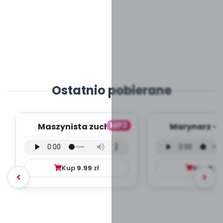
Ostatnio pobierane
MP3
Maszynista zuch -
Marynarz - 
wersja wokalna (PD,
wokalna (PD
mp3)
Kup
9.99
zł
Kup
9.9