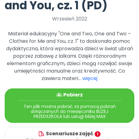
and You, cz. 1 (PD)
Wrzesień 2022
Materiał edukacyjny "One and Two, One and Two –
Clothes for Me and You, cz. 1" to doskonała pomoc
dydaktyczna, która wprowadza dzieci w świat ubrań
poprzez zabawę z lalkami. Dzięki różnorodnym
elementom graficznym, dzieci mogą rozwijać swoje
umiejętności manualne oraz kreatywność. Co
zawiera materi...
więcej
Pobierz
Ten plik można pobrać za pomocą pobrań
dołączanych do miesięcznika BLIŻEJ
PRZEDSZKOLA lub usługi bliżej MAX
Scenariusze zajęć
1