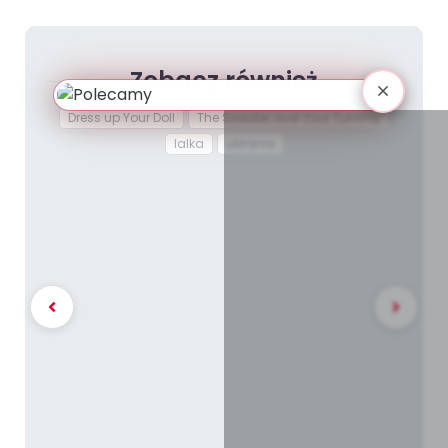
Zobacz również
Dress up Your Doll
The Sweater over Your Tummy
lalka
ubrania