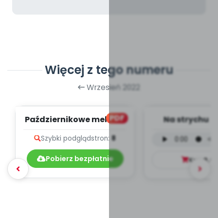
Więcej z tego numeru
Wrzesień 2022
PDF
Październikowe melodie
Na strychu -
- teksty piosenek
wokalna (PD
Szybki podgląd
stron:
8
Pobierz bezpłatnie
Kup
9.9