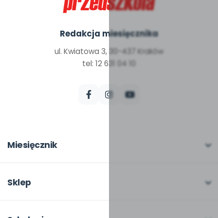
Redakcja miesięcznika
ul. Kwiatowa 3, 30-437 Kraków
tel: 12 631 04 10
Miesięcznik
O miesięczniku
W numerze
Sklep
Scenariusze i artykuły
Pełna oferta