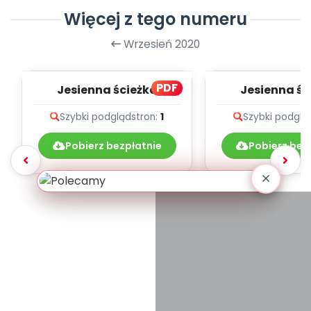
Więcej z tego numeru
Wrzesień 2020
PDF
Jesienna ścieżka
Jesienna śc
zdrowia, cz. 2 (PD)
zdrowia, cz. 
Szybki podgląd
stron:
1
Szybki podglą
Pobierz bezpłatnie
Pobierz bez