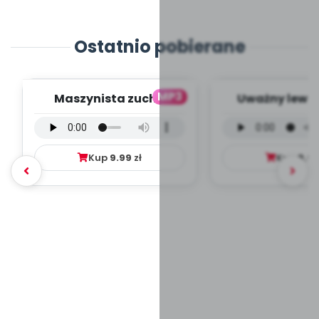
Ostatnio pobierane
MP3
Maszynista zuch -
Uważny lew -
wersja wokalna (PD,
wokalna (PD
mp3)
Kup
9.99
zł
Kup
9.9