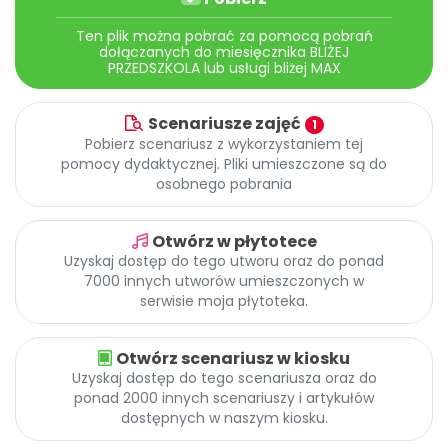
Archiwalne numery
Promocje
Ten plik można pobrać za pomocą pobrań
dołączanych do miesięcznika BLIŻEJ
Pomoc
PRZEDSZKOLA lub usługi bliżej MAX
Scenariusze zajęć
1
Pobierz scenariusz z wykorzystaniem tej
pomocy dydaktycznej. Pliki umieszczone są do
osobnego pobrania
Otwórz w płytotece
Uzyskaj dostęp do tego utworu oraz do ponad
7000 innych utworów umieszczonych w
serwisie moja płytoteka.
Otwórz scenariusz w kiosku
Uzyskaj dostęp do tego scenariusza oraz do
ponad 2000 innych scenariuszy i artykułów
dostępnych w naszym kiosku.