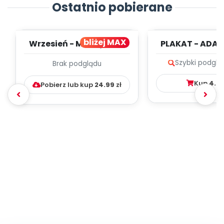
Ostatnio pobierane
bliżej MAX
Wrzesień - MIESIĘCZNY
PLAKAT - ADAP
PLAN PRACY
PORADNIK DLA 
Szybki podglą
Brak podglądu
WYCHOWAWCZO –
DYDAKTYC...
Kup
4.9
Pobierz lub kup
24.99
zł