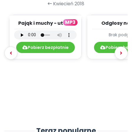
Kwiecień 2018
MP3
Pająk i muchy - utwór
Odgłosy na 
instrumentalny (PD,
dźwięki (PD
Brak podgl
mp3)
Pobierz bezpłatnie
Pobierz bez
Teraz popularne