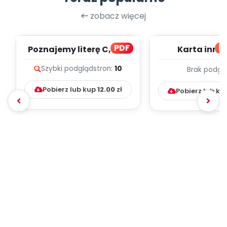
zobacz więcej
PDF
bl
Poznajemy literę C, cz. 1
Karta inno
(PD)
pedagogicz
Szybki podgląd
stron:
10
Brak podgl
Kumpelk
Pobierz lub kup
12.00
zł
Pobierz lub ku