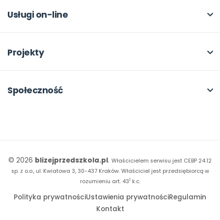
Dla autorów
Odbiory i kontakt
Online
Usługi on-line
Program Skarbonka
Otwarte
bliżej MAX
Rabat dla przedszkoli
Dla rad pedagogicznych
Moja Płytoteka
Projekty
Konferencje
Platforma Edukacyjna
Wszystkie projekty
18. FORUM
Kiosk online
Kumpelkowo
Społeczność
E-booki
Literkowo
Wpisy
Strona WWW dla przedszkola
Czuciaki
Konkursy
Witaminki
Facebook
© 2026
blizejprzedszkola.pl
.
Właścicielem serwisu jest CEBP 24.12
Dookoła Polski
Instagram
sp. z o.o., ul. Kwiatowa 3, 30-437 Kraków.
Właściciel jest przedsiębiorcą w
1
Sensosmyki
rozumieniu art. 43
k.c.
YouTube
Polityka prywatności
Ustawienia prywatności
Regulamin
Sprintem do maratonu
Kontakt