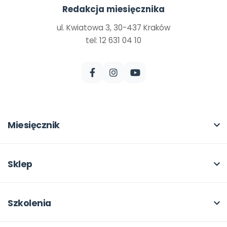
Redakcja miesięcznika
ul. Kwiatowa 3, 30-437 Kraków
tel: 12 631 04 10
Miesięcznik
O miesięczniku
W numerze
Sklep
Scenariusze i artykuły
Pełna oferta
Pomoce dydaktyczne
Moje zakupy
Szkolenia
Archiwum
Dla autorów
O szkoleniach