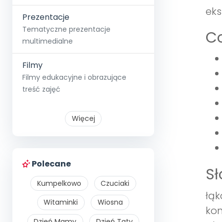
eks
Prezentacje
Tematyczne prezentacje
Co
multimedialne
Filmy
Filmy edukacyjne i obrazujące
treść zajęć
Więcej
Polecane
S
Kumpelkowo
Czuciaki
łąk
Witaminki
Wiosna
kon
Dzień Mamy
Dzień Taty