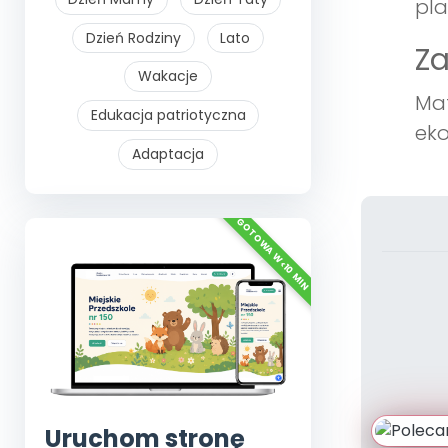
pla
Dzień Rodziny
Lato
Z
Wakacje
Mat
Edukacja patriotyczna
eko
Adaptacja
Uruchom stronę