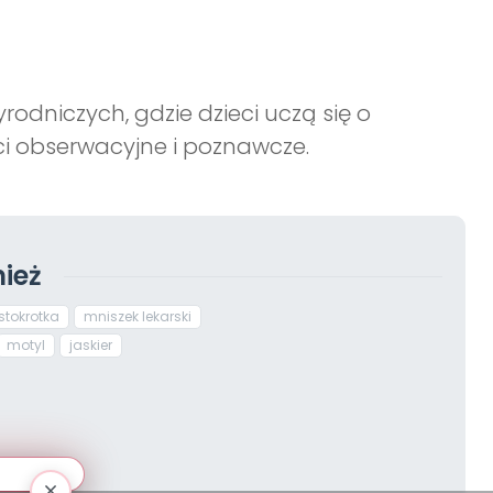
odniczych, gdzie dzieci uczą się o
ści obserwacyjne i poznawcze.
ież
stokrotka
mniszek lekarski
motyl
jaskier