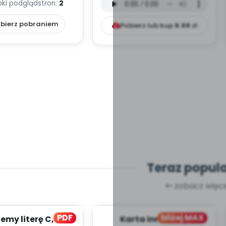
bki podgląd
stron:
2
mp3)
bierz pobraniem
Pobierz lub kup
9.99
zł
Teraz popul
zobacz więce
PDF
bliżej MAX
my literę C, cz. 1
Karta innowacji