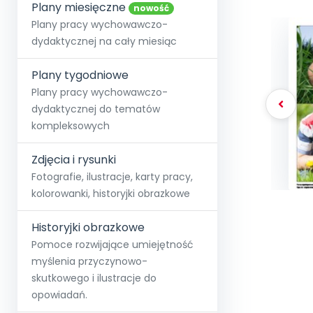
online lub stacjonarnie.
Plany miesięczne
Szko
Film
Wygr
nowość
Społeczność
Strona główna
Poznaj pakiet MAX
Wszystkie projekty
Skontaktuj się
Wit
Plany pracy wychowawczo-
O miesięczniku
O Akademii
+48 12 631 04 10
Zdro
dydaktycznej na cały miesiąc
Zam
Kio
kontakt@blizejprzedszkola.pl
Szko
E-wy
Doo
Plany tygodniowe
Pozn
Plany pracy wychowawczo-
dydaktycznej do tematów
Akredyt
Wydanie l
∞
Pakiet 
Dodaj wpis
Sen
kompleksowych
Akademia Edu
Pełen dostęp
Zob
Testuj przez 7 dni
Patr
Strefy, k
przedłużenie a
NP.5470.4.20
Zdjęcia i rysunki
Zam
Zob
Fotografie, ilustracje, karty pracy,
kolorowanki, historyjki obrazkowe
Historyjki obrazkowe
Pomoce rozwijające umiejętność
myślenia przyczynowo-
skutkowego i ilustracje do
opowiadań.