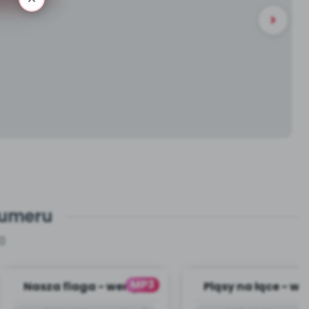
numeru
0
MP3
Nasza flaga - wersja
Pląsy na łące - we
wokalna (PD, mp3)
instrumentalna (