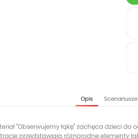
Opis
Scenariusze
eriał "Obserwujemy łąkę" zachęca dzieci do
stracje przedstawiają różnorodne elementy łąki