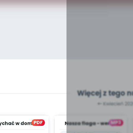
Więcej z tego 
Kwiecień 202
PDF
MP3
łychać w domu?
Nasza flaga - wersja
(PD)
instrumentalna (PD,