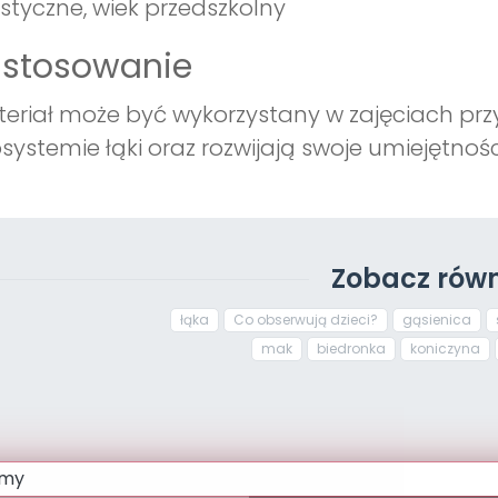
styczne, wiek przedszkolny
astosowanie
eriał może być wykorzystany w zajęciach przyr
systemie łąki oraz rozwijają swoje umiejętno
Zobacz równ
łąka
Co obserwują dzieci?
gąsienica
mak
biedronka
koniczyna