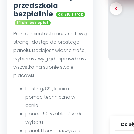
przedszkola
bezpłatnie
od 218 zł/rok
14 dni bez opłat
Po kilku minutach masz gotową
stronę i dostęp do prostego
panelu. Dodajesz własne treści,
wybierasz wygląd i sprawdzasz
wszystko na stronie swojej
placówki.
hosting, SSL, kopie i
pomoc techniczna w
cenie
ponad 50 szablonów do
wyboru
Co s
panel, który nauczyciele