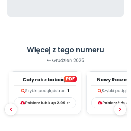
Więcej z tego numeru
Grudzień 2025
PDF
Cały rok z babcią i
Nowy Roczek 
dziadkiem - zapis
melodii i t
Szybki podgląd
stron:
1
Szybki podglą
melodii i tekst...
Pobierz lub kup
2.99
zł
Pobierz lub k