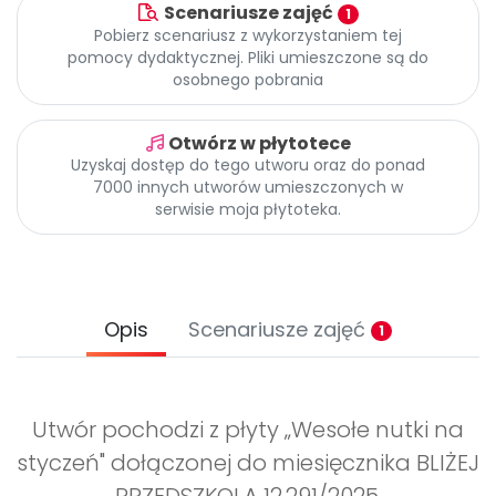
Archiwalne numery
Scenariusze zajęć
1
Promocje
Pobierz scenariusz z wykorzystaniem tej
pomocy dydaktycznej. Pliki umieszczone są do
Pomoc
osobnego pobrania
Otwórz w płytotece
Uzyskaj dostęp do tego utworu oraz do ponad
7000 innych utworów umieszczonych w
serwisie moja płytoteka.
Opis
Scenariusze zajęć
1
Utwór pochodzi z płyty „Wesołe nutki na
styczeń" dołączonej do miesięcznika BLIŻEJ
PRZEDSZKOLA 12.291/2025.