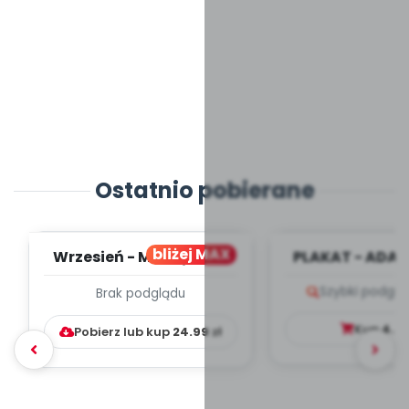
Ostatnio pobierane
bliżej MAX
Wrzesień - MIESIĘCZNY
PLAKAT - ADAP
PLAN PRACY
PORADNIK DLA 
Szybki podglą
Brak podglądu
WYCHOWAWCZO –
DYDAKTYC...
Kup
4.9
Pobierz lub kup
24.99
zł