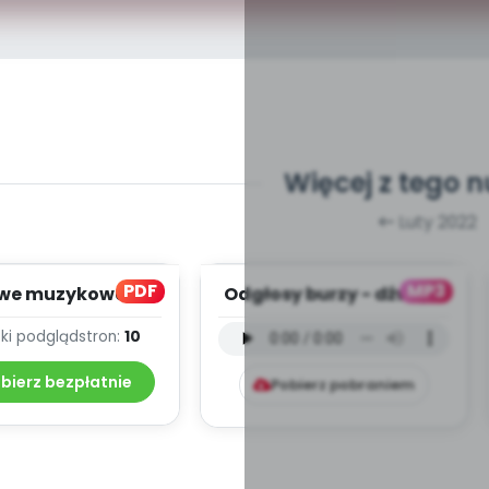
Więcej z tego 
Luty 2022
PDF
MP3
we muzykowanie
Odgłosy burzy - dźwięki
eksty piosenek
(PD, mp3)
ki podgląd
stron:
10
bierz bezpłatnie
Pobierz pobraniem