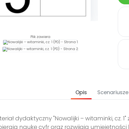
Plik zawiera
Opis
Scenariusze
eriał dydaktyczny "Nowalijki – witaminki, cz. 1
ierają naukę cyfr oraz rozwijają umiejętności