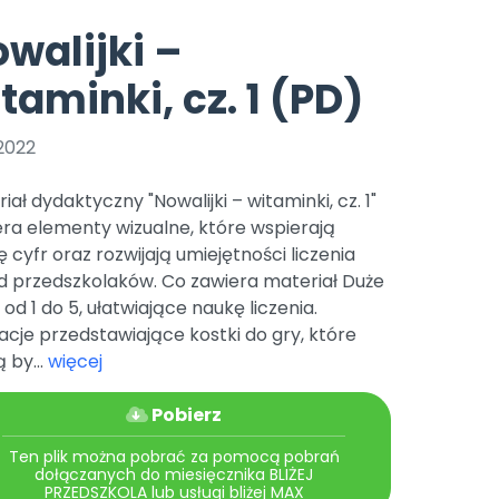
e
y
Gotowa w mniej niż 10 min • 14 dni bez opłat
Zobacz nas na Instagramie
Bliżej Pieska
walijki –
Pomoc zwierzętom
TikTok
taminki, cz. 1 (PD)
Nowości
Zobacz nas na TikToku
wej
Książka (dla) Przedszkolaka
Zapowiedzi
Promowanie czytelnictwa
2022
YouTube
zkoli
Polecamy
Filmy edukacyjne
iał dydaktyczny "Nowalijki – witaminki, cz. 1"
osk Online.
5 czerwca 2024 r. uzyskała
Promocje
ra elementy wizualne, które wspierają
19 r. Nr decyzji:
 cyfr oraz rozwijają umiejętności liczenia
Archiwalne numery
d przedszkolaków. Co zawiera materiał Duże
 od 1 do 5, ułatwiające naukę liczenia.
Pomoc
racje przedstawiające kostki do gry, które
 by...
więcej
Pobierz
Ten plik można pobrać za pomocą pobrań
dołączanych do miesięcznika BLIŻEJ
PRZEDSZKOLA lub usługi bliżej MAX