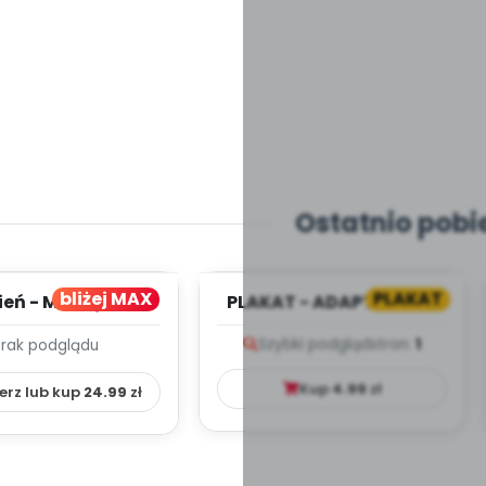
Ostatnio pobi
bliżej MAX
PLAKAT
ień - MIESIĘCZNY
PLAKAT - ADAPTACJA -
PLAN PRACY
PORADNIK DLA RODZICA
Szybki podgląd
stron:
1
Brak podglądu
HOWAWCZO –
YDAKTYC...
Kup
4.99
zł
erz lub kup
24.99
zł