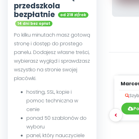
przedszkola
bezpłatnie
od 218 zł/rok
14 dni bez opłat
Po kilku minutach masz gotową
stronę i dostęp do prostego
panelu. Dodajesz własne treści,
wybierasz wygląd i sprawdzasz
wszystko na stronie swojej
placówki.
Marco
- t
hosting, SSL, kopie i
Szyb
pomoc techniczna w
Po
cenie
ponad 50 szablonów do
wyboru
panel, który nauczyciele