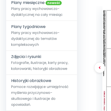
online lub stacjonarnie.
Plany miesięczne
Szko
Film
Wygr
nowość
Społeczność
Strona główna
Poznaj pakiet MAX
Wszystkie projekty
Skontaktuj się
Wit
Plany pracy wychowawczo-
O miesięczniku
O Akademii
+48 12 631 04 10
Zdro
dydaktycznej na cały miesiąc
Zam
Kio
kontakt@blizejprzedszkola.pl
Szko
E-wy
Doo
Plany tygodniowe
Pozn
Plany pracy wychowawczo-
dydaktycznej do tematów
Akredyt
Wydanie l
∞
Pakiet 
Dodaj wpis
Sen
kompleksowych
Akademia Edu
Pełen dostęp
Zob
Testuj przez 7 dni
Patr
Strefy, k
przedłużenie a
NP.5470.4.20
Zdjęcia i rysunki
Zam
Zob
Fotografie, ilustracje, karty pracy,
kolorowanki, historyjki obrazkowe
Historyjki obrazkowe
Pomoce rozwijające umiejętność
myślenia przyczynowo-
skutkowego i ilustracje do
opowiadań.