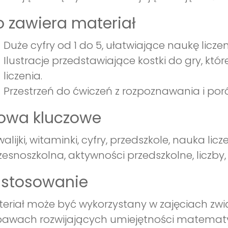
 zawiera materiał
Duże cyfry od 1 do 5, ułatwiające naukę liczen
Ilustracje przedstawiające kostki do gry, kt
liczenia.
Przestrzeń do ćwiczeń z rozpoznawania i por
łowa kluczowe
alijki, witaminki, cyfry, przedszkole, nauka l
esnoszkolna, aktywności przedszkolne, liczby, 
astosowanie
eriał może być wykorzystany w zajęciach zwi
awach rozwijających umiejętności matematyc