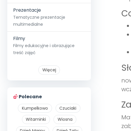
Prezentacje
Co
Tematyczne prezentacje
multimedialne
Filmy
Filmy edukacyjne i obrazujące
treść zajęć
S
Więcej
now
wcz
Polecane
Z
Kumpelkowo
Czuciaki
Mat
Witaminki
Wiosna
zab
Dzień Mamy
Dzień Taty