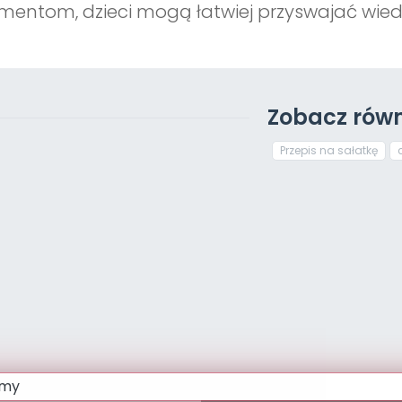
mentom, dzieci mogą łatwiej przyswajać wiedz
Zobacz równ
Przepis na sałatkę