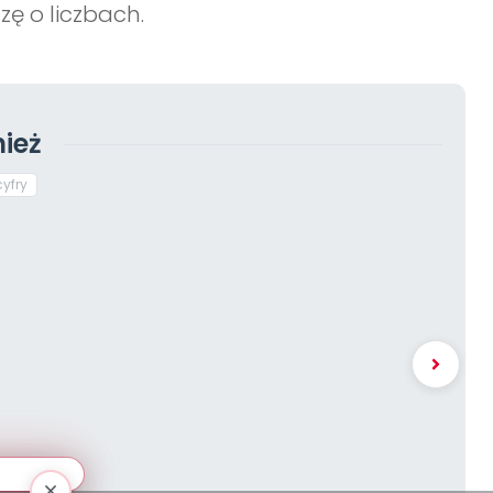
ę o liczbach.
ież
cyfry