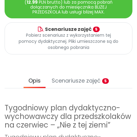
(
12.99
PLN brutto) lub za pomocą pobrań
Promocje
dołączanych do miesięcznika BLIŻEJ
Pomoc
PRZEDSZKOLA lub usługi bliżej MAX.
Scenariusze zajęć
5
Pobierz scenariusz z wykorzystaniem tej
pomocy dydaktycznej. Pliki umieszczone są do
osobnego pobrania
Opis
Scenariusze zajęć
5
Tygodniowy plan dydaktyczno-
wychowawczy dla przedszkolaków
na czerwiec – „Nie z tej ziemi”