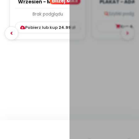
bliżej MAX
Wrzesień - MIESIĘCZNY
PLAKAT - ADAP
PLAN PRACY
PORADNIK DLA 
Szybki podglą
Brak podglądu
WYCHOWAWCZO –
DYDAKTYC...
Kup
4.9
Pobierz lub kup
24.99
zł