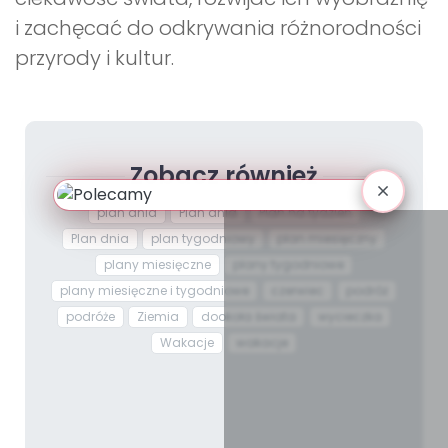
i zachęcać do odkrywania różnorodności
przyrody i kultur.
Zobacz również
plan dnia
Plan dnia
Plan na tydzień
Plan dnia
plan tygodniowy
plan miesięczny
plany miesięczne
plany tygodniowe
plany miesięczne i tygodniowe
czerwiec
podróż
podróże
Ziemia
dookoła świata
wycieczka
Wakacje
wakacje