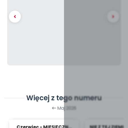
Więcej z tego numeru
Maj 2026
Czerwiec - MIESIĘCZNY
NIE Z TEJ ZIEMI 