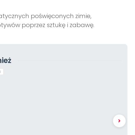
atycznych poświęconych zimie,
tywów poprzez sztukę i zabawę.
ież
i