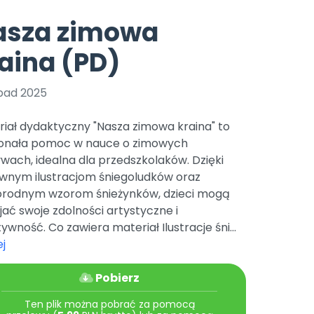
e
y
Gotowa w mniej niż 10 min • 14 dni bez opłat
Zobacz nas na Instagramie
Bliżej Pieska
asza zimowa
Pomoc zwierzętom
TikTok
aina (PD)
Nowości
Zobacz nas na TikToku
wej
Książka (dla) Przedszkolaka
Zapowiedzi
Promowanie czytelnictwa
opad 2025
YouTube
zkoli
Polecamy
Filmy edukacyjne
iał dydaktyczny "Nasza zimowa kraina" to
osk Online.
5 czerwca 2024 r. uzyskała
Promocje
onała pomoc w nauce o zimowych
19 r. Nr decyzji:
ach, idealna dla przedszkolaków. Dzięki
Archiwalne numery
wnym ilustracjom śniegoludków oraz
orodnym wzorom śnieżynków, dzieci mogą
Pomoc
jać swoje zdolności artystyczne i
ywność. Co zawiera materiał Ilustracje śni...
j
Pobierz
Ten plik można pobrać za pomocą