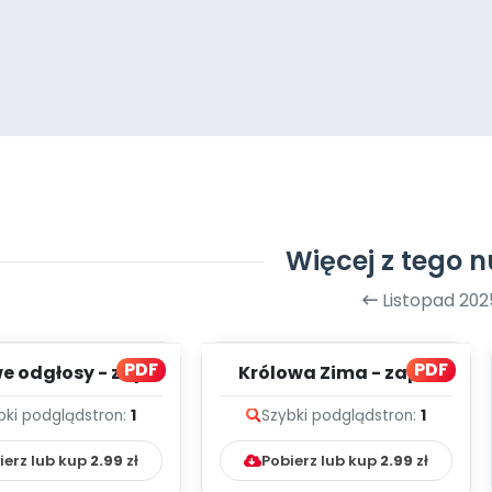
Więcej z tego 
Listopad 202
PDF
PDF
 odgłosy - zapis
Królowa Zima - zapis
lodii i tekst
melodii i tekst
bki podgląd
stron:
1
Szybki podgląd
stron:
1
ierz lub kup
2.99
zł
Pobierz lub kup
2.99
zł