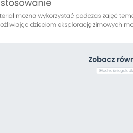
astosowanie
eriał można wykorzystać podczas zajęć tem
żliwiając dzieciom eksplorację zimowych mo
Zobacz równ
Głodne śniegoludk