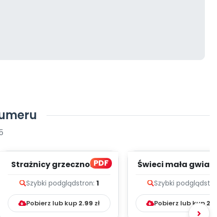
numeru
5
PDF
Strażnicy grzeczności -
Świeci mała gwiaz
zapis melodii i tekst
zapis melodii i te
Szybki podgląd
stron:
1
Szybki podgląd
str
Pobierz lub kup
2.99
zł
Pobierz lub kup
2.