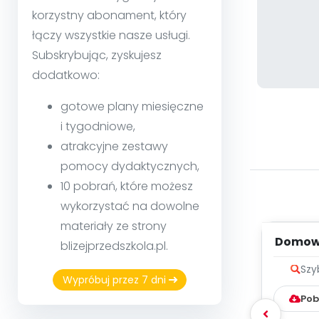
korzystny abonament, który
łączy wszystkie nasze usługi.
Subskrybując, zyskujesz
dodatkowo:
gotowe plany miesięczne
i tygodniowe,
atrakcyjne zestawy
pomocy dydaktycznych,
10 pobrań, które możesz
wykorzystać na dowolne
materiały ze strony
Domowe
blizejprzedszkola.pl.
me
Szy
Wypróbuj przez 7 dni
Pob