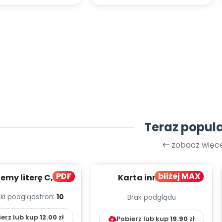
Teraz popul
zobacz więce
PDF
bliżej MAX
my literę C, cz. 1
Karta innowacji
(PD)
pedagogicznej -
ki podgląd
stron:
10
Brak podglądu
Kumpelkowo
ierz lub kup
12.00
zł
Pobierz lub kup
19.90
zł