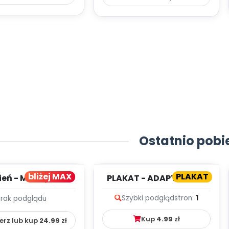
Ostatnio pobi
bliżej MAX
PLAKAT
ień - MIESIĘCZNY
PLAKAT - ADAPTACJA -
PLAN PRACY
PORADNIK DLA RODZICA
Szybki podgląd
stron:
1
Brak podglądu
HOWAWCZO –
YDAKTYC...
Kup
4.99
zł
erz lub kup
24.99
zł