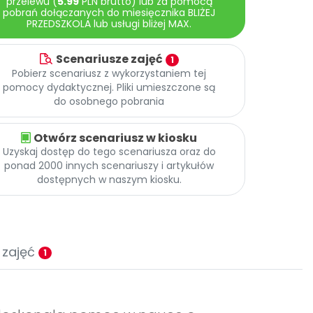
przelewu (
5.99
PLN brutto) lub za pomocą
pobrań dołączanych do miesięcznika BLIŻEJ
PRZEDSZKOLA lub usługi bliżej MAX.
Scenariusze zajęć
1
Pobierz scenariusz z wykorzystaniem tej
pomocy dydaktycznej. Pliki umieszczone są
do osobnego pobrania
Otwórz scenariusz w kiosku
Uzyskaj dostęp do tego scenariusza oraz do
ponad 2000 innych scenariuszy i artykułów
dostępnych w naszym kiosku.
 zajęć
1