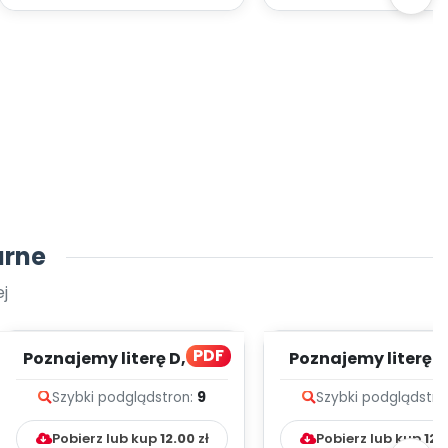
arne
j
PDF
Poznajemy literę D, cz. 1
Poznajemy literę E, 
(PD)
(PD)
Szybki podgląd
stron:
9
Szybki podgląd
stro
Pobierz lub kup
12.00
zł
Pobierz lub kup
12.