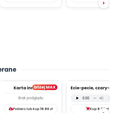
erane
bliżej MAX
Karta innowacji
Ecie-pecie, czary-m
pedagogicznej -
wersja wokalna (
Brak podglądu
Kumpelkowo
mp3)
Pobierz lub kup
19.90
zł
Kup
9.99
zł