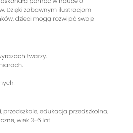
o doskonała pomoc w nauce o
. Dzięki zabawnym ilustracjom
ów, dzieci mogą rozwijać swoje
wyrazach twarzy.
miarach.
nych.
i, przedszkole, edukacja przedszkolna,
zne, wiek 3-6 lat