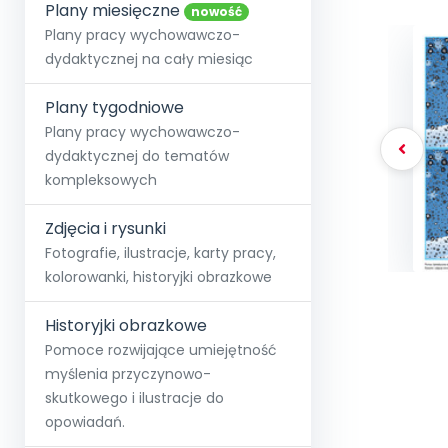
online lub stacjonarnie.
Plany miesięczne
Szko
Film
Wygr
nowość
Społeczność
Strona główna
Poznaj pakiet MAX
Wszystkie projekty
Skontaktuj się
Wit
Plany pracy wychowawczo-
O miesięczniku
O Akademii
+48 12 631 04 10
Zdro
dydaktycznej na cały miesiąc
Zam
Kio
kontakt@blizejprzedszkola.pl
Szko
E-wy
Doo
Plany tygodniowe
Pozn
Plany pracy wychowawczo-
dydaktycznej do tematów
Akredyt
Wydanie l
∞
Pakiet 
Dodaj wpis
Sen
kompleksowych
Akademia Edu
Pełen dostęp
Zob
Testuj przez 7 dni
Patr
Strefy, k
przedłużenie a
NP.5470.4.20
Zdjęcia i rysunki
Zam
Zob
Fotografie, ilustracje, karty pracy,
kolorowanki, historyjki obrazkowe
Historyjki obrazkowe
Pomoce rozwijające umiejętność
myślenia przyczynowo-
skutkowego i ilustracje do
opowiadań.