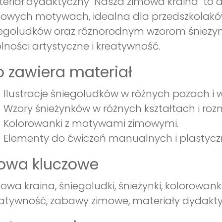
eriał dydaktyczny "Nasza zimowa kraina" t
owych motywach, idealna dla przedszkolaków
egoludków oraz różnorodnym wzorom śnieżynk
lności artystyczne i kreatywność.
 zawiera materiał
Ilustracje śniegoludków w różnych pozach i 
Wzory śnieżynków w różnych kształtach i roz
Kolorowanki z motywami zimowymi.
Elementy do ćwiczeń manualnych i plastycz
łowa kluczowe
owa kraina, śniegoludki, śnieżynki, kolorowank
atywność, zabawy zimowe, materiały dydaktyc