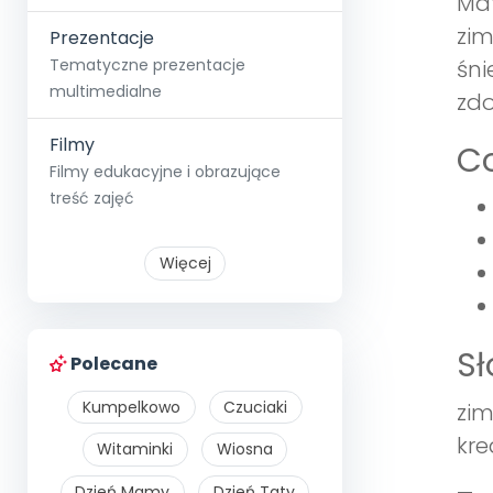
Mat
zim
Prezentacje
Tematyczne prezentacje
śni
multimedialne
zdo
Filmy
Co
Filmy edukacyjne i obrazujące
treść zajęć
Więcej
S
Polecane
Kumpelkowo
Czuciaki
zim
kre
Witaminki
Wiosna
Dzień Mamy
Dzień Taty