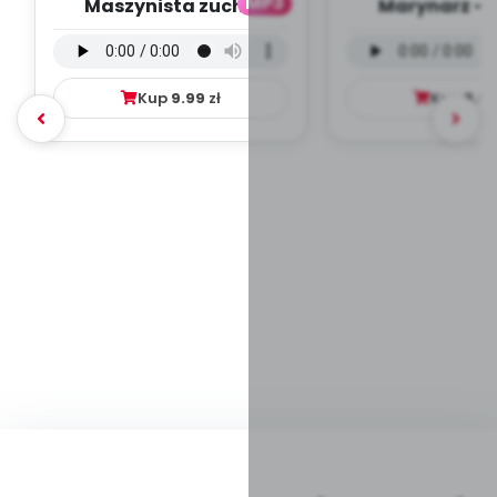
MP3
Maszynista zuch -
Marynarz - 
wersja wokalna (PD,
wokalna (PD
mp3)
Kup
9.99
zł
Kup
9.9