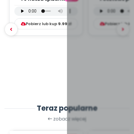
wersja instrumentalna
wersja instru
(PD, mp3)
(PD, mp
Pobierz lub kup
9.99
zł
Pobierz lub k
Teraz popularne
zobacz więcej