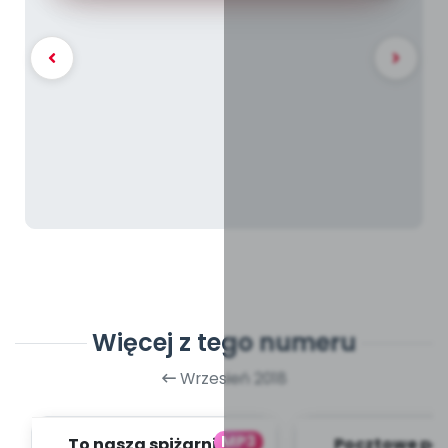
Więcej z tego numeru
Wrzesień 2018
MP3
To nasza spiżarnia -
Pocztowe pod