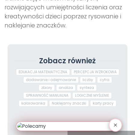
rozwijających umiejętności liczenia oraz
kreatywności dzieci poprzez rysowanie i
naklejanie znaczków.
Zobacz również
EDUKACJA MATEMATYCZNA
PERCEPCJA WZROKOWA
dodawanie i odejmowanie
liczby
cyfra
zbiory
analiza
synteza
SPRAWNOŚĆ MANUALNA
LOGICZNE MYŚLENIE
kolorowanka
Naklejamy znaczki
karty pracy