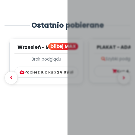
Ostatnio pobierane
bliżej MAX
Wrzesień - MIESIĘCZNY
PLAKAT - ADAP
PLAN PRACY
PORADNIK DLA 
Szybki podglą
Brak podglądu
WYCHOWAWCZO –
DYDAKTYC...
Kup
4.9
Pobierz lub kup
24.99
zł