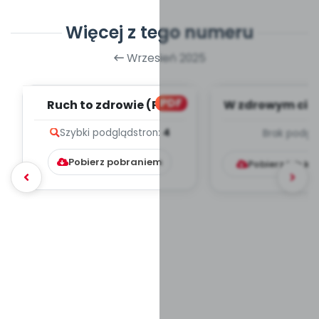
Więcej z tego numeru
Wrzesień 2025
PDF
Ruch to zdrowie (PD)
W zdrowym ciel
duch - paździ
Szybki podgląd
stron:
4
Brak podgl
TYGODNIOWY
Pobierz pobraniem
Pobierz lub k