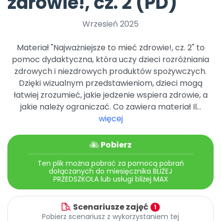
zdrowie!, cz. 2 (PD)
Archiwalne numery
Promocje
Wrzesień 2025
Pomoc
Materiał "Najważniejsze to mieć zdrowie!, cz. 2" to
pomoc dydaktyczna, która uczy dzieci rozróżniania
zdrowych i niezdrowych produktów spożywczych.
Dzięki wizualnym przedstawieniom, dzieci mogą
łatwiej zrozumieć, jakie jedzenie wspiera zdrowie, a
jakie należy ograniczać. Co zawiera materiał Il...
więcej
Pobierz
Ten plik można pobrać za pomocą pobrań
dołączanych do miesięcznika BLIŻEJ
PRZEDSZKOLA lub usługi bliżej MAX
Scenariusze zajęć
1
Pobierz scenariusz z wykorzystaniem tej