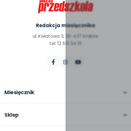
Redakcja miesięcznika
ul. Kwiatowa 3, 30-437 Kraków
tel: 12 631 04 10
Miesięcznik
O miesięczniku
W numerze
Sklep
Scenariusze i artykuły
Pełna oferta