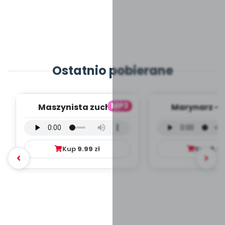
Ostatnio pobierane
MP3
Maszynista zuch -
Marynarz - 
wersja wokalna (PD,
wokalna (PD
mp3)
Kup
9.99
zł
Kup
9.9