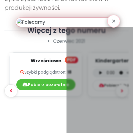
produkcji żywności.
Więcej z tego numeru
Czerwiec 2021
PDF
Wrześniowe
Kindergarten F
muzykowanie - teksty
wersja instru
Szybki podgląd
stron:
18
piosenek
(PD, mp
Pobierz bezpłatnie
Pobierz lub k