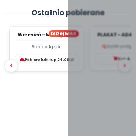
Ostatnio pobierane
bliżej MAX
Wrzesień - MIESIĘCZNY
PLAKAT - ADAP
PLAN PRACY
PORADNIK DLA 
Szybki podglą
Brak podglądu
WYCHOWAWCZO –
DYDAKTYC...
Kup
4.9
Pobierz lub kup
24.99
zł