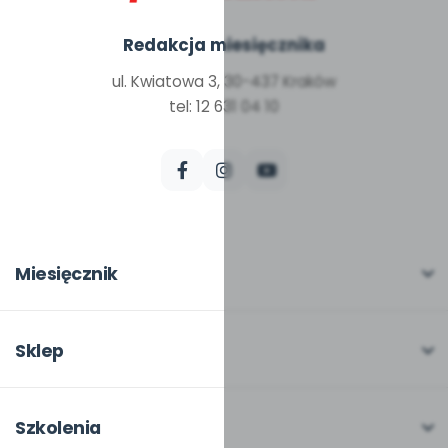
Redakcja miesięcznika
ul. Kwiatowa 3, 30-437 Kraków
tel: 12 631 04 10
Miesięcznik
O miesięczniku
W numerze
Sklep
Scenariusze i artykuły
Pełna oferta
Pomoce dydaktyczne
Moje zakupy
Szkolenia