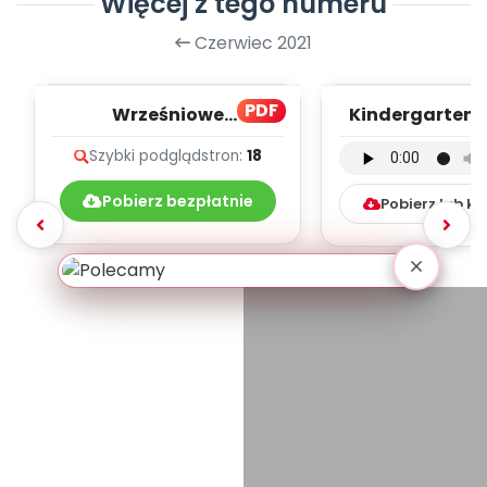
Więcej z tego numeru
Czerwiec 2021
PDF
Wrześniowe
Kindergarten F
muzykowanie - teksty
wersja instru
Szybki podgląd
stron:
18
piosenek
(PD, mp
Pobierz bezpłatnie
Pobierz lub k