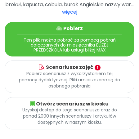
Promocje
brokuł, kapusta, cebula, burak Angielskie nazwy war...
Pomoc
więcej
Pobierz
Ten plik można pobrać za pomocą pobrań
dołączanych do miesięcznika BLIŻEJ
PRZEDSZKOLA lub usługi bliżej MAX
Scenariusze zajęć
1
Pobierz scenariusz z wykorzystaniem tej
pomocy dydaktycznej. Pliki umieszczone są do
osobnego pobrania
Otwórz scenariusz w kiosku
Uzyskaj dostęp do tego scenariusza oraz do
ponad 2000 innych scenariuszy i artykułów
dostępnych w naszym kiosku.