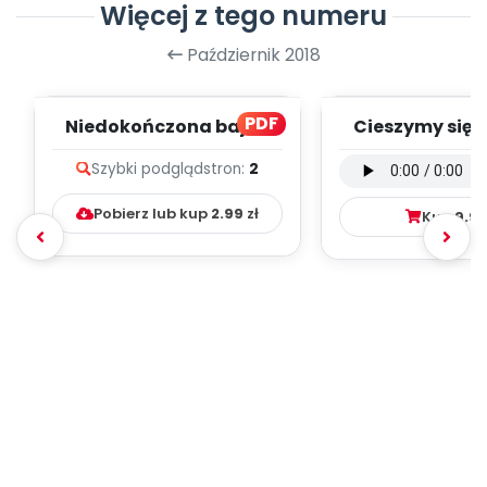
Więcej z tego numeru
Październik 2018
PDF
Niedokończona bajka
Cieszymy się, 
(PD)
wersja wokal
Szybki podgląd
stron:
2
mp3)
Pobierz lub kup
2.99
zł
Kup
9.9