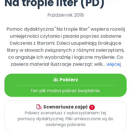
Na tropie liter (PD)
Promocje
Pomoc
Październik 2018
Pomoc dydaktyczna "Na tropie liter" wspiera rozwój
umiejętności czytania i pisania poprzez zabawne
ćwiczenia z literami. Dzieci uzupełniają brakujące
litery w słowach związanych z różnymi zwierzętami,
co angażuje ich wyobraźnię i logiczne myślenie. Co
zawiera materiał Ilustracje zwierząt: wilk...
więcej
Pobierz
Ten plik można pobrać bezpłatnie.
Scenariusze zajęć
1
Pobierz scenariusz z wykorzystaniem tej
pomocy dydaktycznej. Pliki umieszczone są do
osobnego pobrania