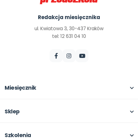
Redakcja miesięcznika
ul. Kwiatowa 3, 30-437 Kraków
tel: 12 631 04 10
Miesięcznik
O miesięczniku
W numerze
Sklep
Scenariusze i artykuły
Pełna oferta
Pomoce dydaktyczne
Moje zakupy
Szkolenia