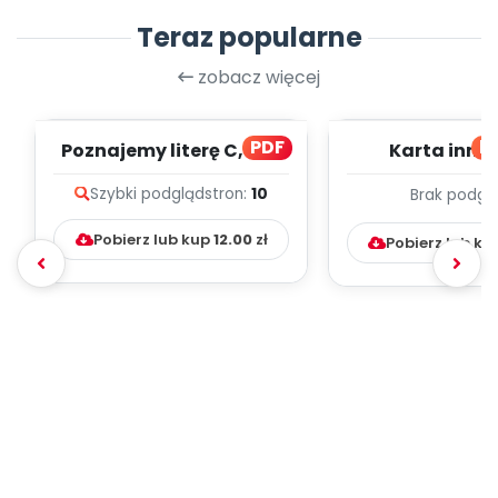
Teraz popularne
zobacz więcej
PDF
bl
Poznajemy literę C, cz. 1
Karta inno
(PD)
pedagogicz
Szybki podgląd
stron:
10
Brak podgl
Kumpelk
Pobierz lub kup
12.00
zł
Pobierz lub ku