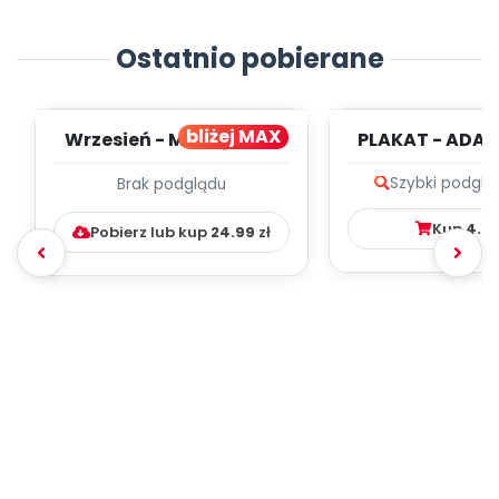
Ostatnio pobierane
bliżej MAX
Wrzesień - MIESIĘCZNY
PLAKAT - ADAP
PLAN PRACY
PORADNIK DLA 
Szybki podglą
Brak podglądu
WYCHOWAWCZO –
DYDAKTYC...
Kup
4.9
Pobierz lub kup
24.99
zł