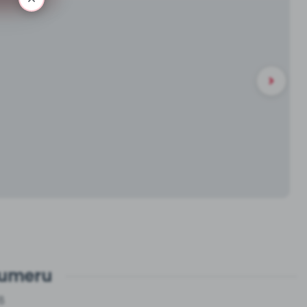
numeru
8