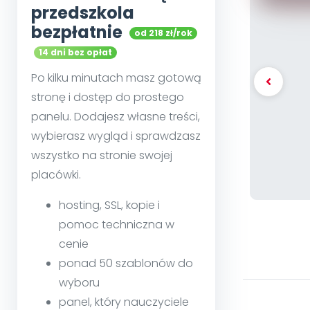
przedszkola
bezpłatnie
od 218 zł/rok
14 dni bez opłat
Po kilku minutach masz gotową
stronę i dostęp do prostego
panelu. Dodajesz własne treści,
wybierasz wygląd i sprawdzasz
wszystko na stronie swojej
placówki.
hosting, SSL, kopie i
pomoc techniczna w
cenie
ponad 50 szablonów do
wyboru
panel, który nauczyciele