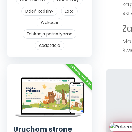
kap
Dzień Rodziny
Lato
skr
Wakacje
Z
Edukacja patriotyczna
Mat
Adaptacja
świ
Uruchom stronę