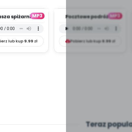
MP3
MP3
sza spiżarnia -
Pocztowe podróże -
 instrumentalna
wersja instrumentalna
(PD, mp3)
(PD, mp3)
ierz lub kup
9.99
zł
Pobierz lub kup
9.99
zł
Teraz popul