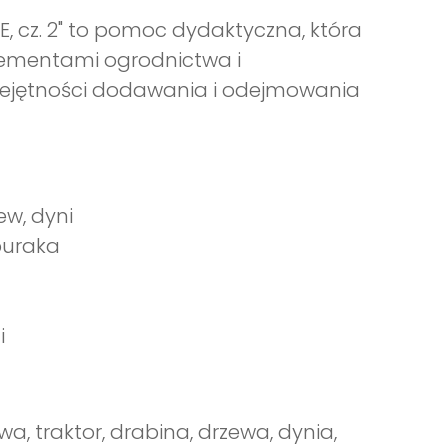
E, cz. 2" to pomoc dydaktyczna, która
lementami ogrodnictwa i
iejętności dodawania i odejmowania
zew, dyni
buraka
i
wa, traktor, drabina, drzewa, dynia,