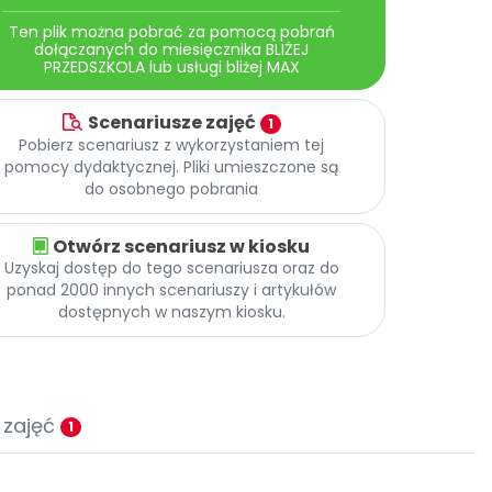
Ten plik można pobrać za pomocą pobrań
dołączanych do miesięcznika BLIŻEJ
PRZEDSZKOLA lub usługi bliżej MAX
Scenariusze zajęć
1
Pobierz scenariusz z wykorzystaniem tej
pomocy dydaktycznej. Pliki umieszczone są
do osobnego pobrania
Otwórz scenariusz w kiosku
Uzyskaj dostęp do tego scenariusza oraz do
ponad 2000 innych scenariuszy i artykułów
dostępnych w naszym kiosku.
 zajęć
1