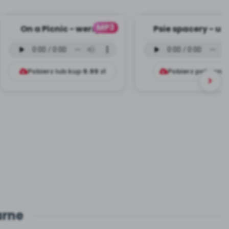
MP3
On a Picnic - wersja
Psie spacery - ut
instrumentalna (PD,
instrumentalny (
mp3)
mp3)
Pobierz lub kup
9.99
zł
Pobierz pobrani
arne