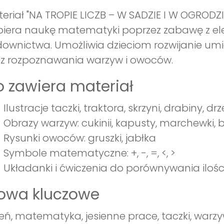
eriał "NA TROPIE LICZB – W SADZIE I W OGRODZI
iera naukę matematyki poprzez zabawę z e
ownictwa. Umożliwia dzieciom rozwijanie um
z rozpoznawania warzyw i owoców.
 zawiera materiał
Ilustracje taczki, traktora, skrzyni, drabiny, dr
Obrazy warzyw: cukinii, kapusty, marchewki, 
Rysunki owoców: gruszki, jabłka
Symbole matematyczne: +, -, =, <, >
Układanki i ćwiczenia do porównywania ilośc
łowa kluczowe
ień, matematyka, jesienne prace, taczki, warzy