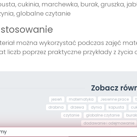
usta, cukinia, marchewka, burak, gruszka, ja
zynia, globalne czytanie
astosowanie
eriał można wykorzystać podczas zajęć mat
at liczb poprzez praktyczne przykłady z życia 
Zobacz równ
jesień
matematyka
Jesienne prace
drabina
drzewa
dynia
kapusta
cuk
czytanie
globalne czytanie
burak
dodawanie i odejmowanie