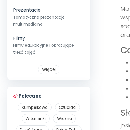
Mat
Prezentacje
wsp
Tematyczne prezentacje
multimedialne
sad
ora
Filmy
Filmy edukacyjne i obrazujące
Co
treść zajęć
Więcej
Polecane
Kumpelkowo
Czuciaki
S
Witaminki
Wiosna
jes
Dzień Mamy
Dzień Taty