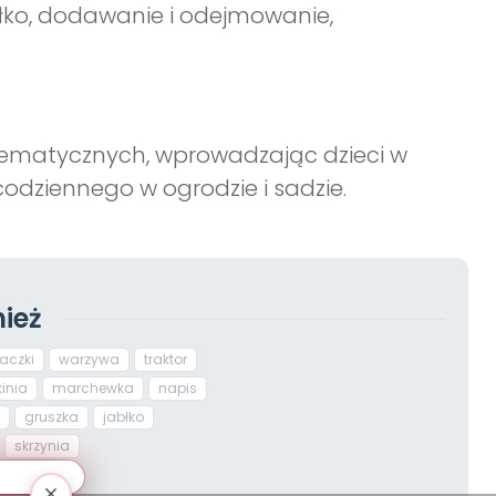
błko, dodawanie i odejmowanie,
ematycznych, wprowadzając dzieci w
codziennego w ogrodzie i sadzie.
ież
taczki
warzywa
traktor
inia
marchewka
napis
gruszka
jabłko
skrzynia