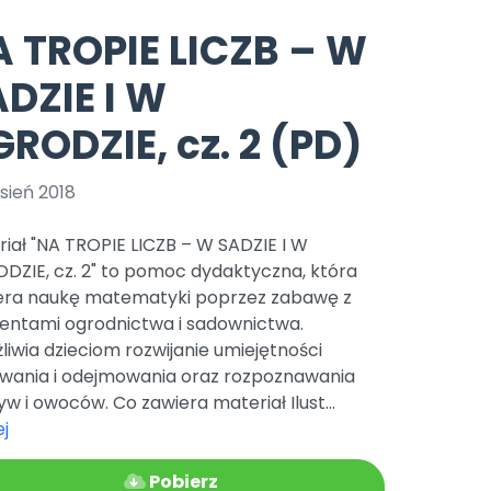
e
y
Gotowa w mniej niż 10 min • 14 dni bez opłat
Zobacz nas na Instagramie
Bliżej Pieska
 TROPIE LICZB – W
Pomoc zwierzętom
TikTok
DZIE I W
Nowości
Zobacz nas na TikToku
wej
Książka (dla) Przedszkolaka
Zapowiedzi
RODZIE, cz. 2 (PD)
Promowanie czytelnictwa
YouTube
zkoli
Polecamy
Filmy edukacyjne
sień 2018
osk Online.
5 czerwca 2024 r. uzyskała
Promocje
19 r. Nr decyzji:
iał "NA TROPIE LICZB – W SADZIE I W
Archiwalne numery
DZIE, cz. 2" to pomoc dydaktyczna, która
era naukę matematyki poprzez zabawę z
Pomoc
entami ogrodnictwa i sadownictwa.
iwia dzieciom rozwijanie umiejętności
wania i odejmowania oraz rozpoznawania
w i owoców. Co zawiera materiał Ilust...
j
Pobierz