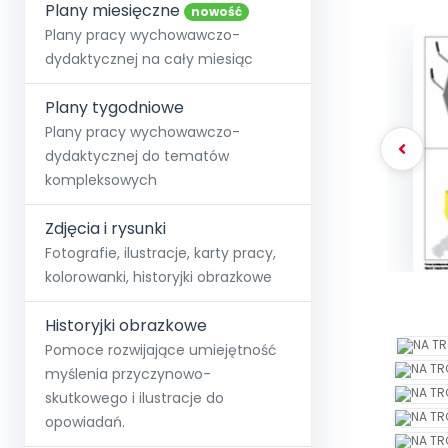
online lub stacjonarnie.
Plany miesięczne
Szko
Film
Wygr
nowość
Społeczność
Strona główna
Poznaj pakiet MAX
Wszystkie projekty
Skontaktuj się
Wit
Plany pracy wychowawczo-
O miesięczniku
O Akademii
+48 12 631 04 10
Zdro
dydaktycznej na cały miesiąc
Zam
Kio
kontakt@blizejprzedszkola.pl
Szko
E-wy
Doo
Plany tygodniowe
Pozn
Plany pracy wychowawczo-
dydaktycznej do tematów
Akredyt
Wydanie l
∞
Pakiet 
Dodaj wpis
Sen
kompleksowych
Akademia Edu
Pełen dostęp
Zob
Testuj przez 7 dni
Patr
Strefy, k
przedłużenie a
NP.5470.4.20
Zdjęcia i rysunki
Zam
Zob
Fotografie, ilustracje, karty pracy,
kolorowanki, historyjki obrazkowe
Historyjki obrazkowe
Pomoce rozwijające umiejętność
myślenia przyczynowo-
skutkowego i ilustracje do
opowiadań.