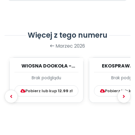
Więcej z tego numeru
Marzec 2026
WIOSNA DOOKOŁA -
EKOSPRAWA 
kwiecień - TYGODNIOWY
ZABAWA - kwi
Brak podglądu
Brak podgl
PLAN PRACY WYCH....
TYGODNIOWY PL
Pobierz lub kup
12.99
zł
Pobierz lub k