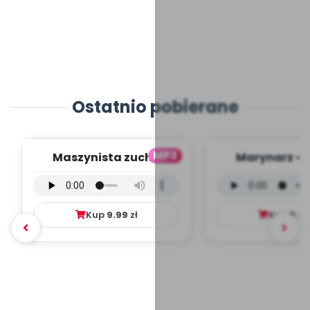
Ostatnio pobierane
MP3
Maszynista zuch -
Marynarz - 
wersja wokalna (PD,
wokalna (PD
mp3)
Kup
9.99
zł
Kup
9.9