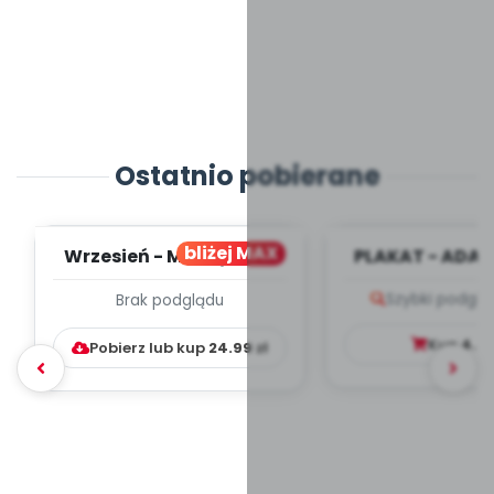
Ostatnio pobierane
bliżej MAX
Wrzesień - MIESIĘCZNY
PLAKAT - ADAP
PLAN PRACY
PORADNIK DLA 
Szybki podglą
Brak podglądu
WYCHOWAWCZO –
DYDAKTYC...
Kup
4.9
Pobierz lub kup
24.99
zł