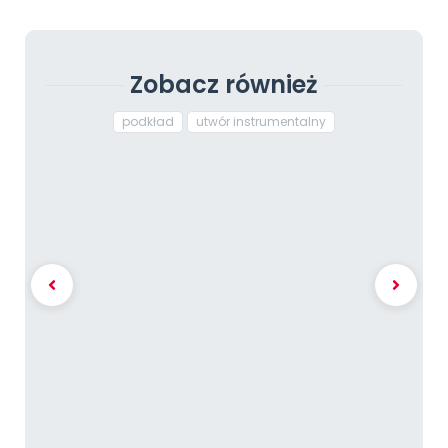
Zobacz również
podkład
utwór instrumentalny