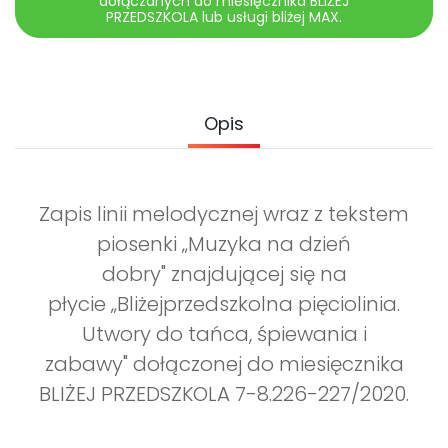
dołączanych do miesięcznika BLIŻEJ
Archiwalne numery
PRZEDSZKOLA lub usługi bliżej MAX.
Promocje
Pomoc
Opis
Zapis linii melodycznej wraz z tekstem
piosenki „Muzyka na dzień
dobry" znajdującej się na
płycie „Bliżejprzedszkolna pięciolinia.
Utwory do tańca, śpiewania i
zabawy" dołączonej do miesięcznika
BLIŻEJ PRZEDSZKOLA 7-8.226-227/2020.