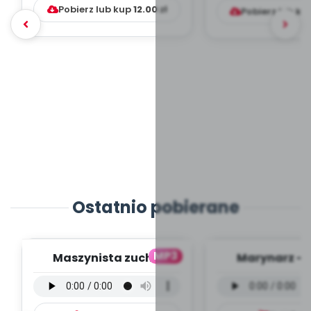
Pobierz lub kup
12.00
zł
Pobierz lub ku
Ostatnio pobierane
MP3
Maszynista zuch -
Marynarz - 
wersja wokalna (PD,
wokalna (PD
mp3)