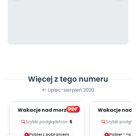
Więcej z tego numeru
Lipiec-sierpień 2020
PDF
Wakacje nad morzem,
Wakacje nad 
cz. 2 (PD)
cz. 1 (PD
Szybki podgląd
stron:
6
Szybki podglą
Pobierz pobraniem
Pobierz pob