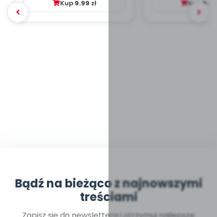
Kup
9.99
zł
Kup
9.9
Bądź na bieżąco z najnowszymi
treściami
Zapisz się do newslettera i otrzymuj najlepsze