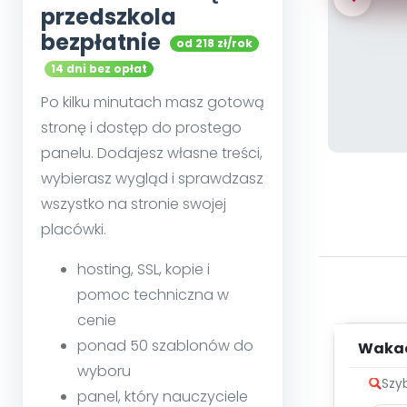
przedszkola
bezpłatnie
od 218 zł/rok
14 dni bez opłat
Po kilku minutach masz gotową
stronę i dostęp do prostego
panelu. Dodajesz własne treści,
wybierasz wygląd i sprawdzasz
wszystko na stronie swojej
placówki.
hosting, SSL, kopie i
pomoc techniczna w
cenie
ponad 50 szablonów do
Wakac
wyboru
Szy
panel, który nauczyciele