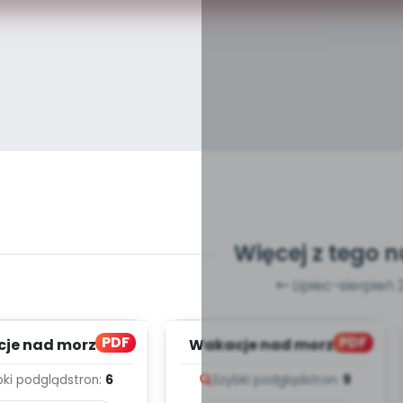
Więcej z tego 
Lipiec-sierpień 
PDF
PDF
je nad morzem,
Wakacje nad morzem,
cz. 2 (PD)
cz. 1 (PD)
bki podgląd
stron:
6
Szybki podgląd
stron:
9