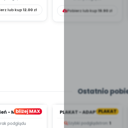
ierz lub kup
12.00
zł
Pobierz lub kup
19.90
zł
Ostatnio pobi
bliżej MAX
PLAKAT
ień - MIESIĘCZNY
PLAKAT - ADAPTACJA -
PLAN PRACY
PORADNIK DLA RODZICA
Szybki podgląd
stron:
1
Brak podglądu
HOWAWCZO –