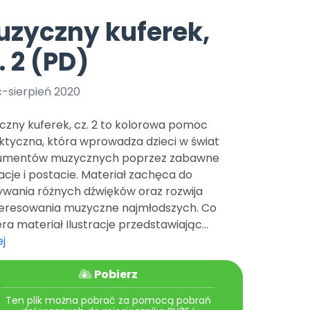
e
y
Gotowa w mniej niż 10 min • 14 dni bez opłat
Zobacz nas na Instagramie
Bliżej Pieska
zyczny kuferek,
Pomoc zwierzętom
TikTok
. 2 (PD)
Nowości
Zobacz nas na TikToku
wej
Książka (dla) Przedszkolaka
Zapowiedzi
Promowanie czytelnictwa
c-sierpień 2020
YouTube
zkoli
Polecamy
Filmy edukacyjne
czny kuferek, cz. 2 to kolorowa pomoc
osk Online.
5 czerwca 2024 r. uzyskała
Promocje
ktyczna, która wprowadza dzieci w świat
19 r. Nr decyzji:
rumentów muzycznych poprzez zabawne
Archiwalne numery
racje i postacie. Materiał zachęca do
ywania różnych dźwięków oraz rozwija
Pomoc
teresowania muzyczne najmłodszych. Co
ra materiał Ilustracje przedstawiając...
j
Pobierz
Ten plik można pobrać za pomocą pobrań