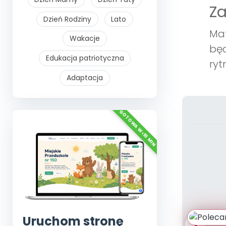
Z
Dzień Rodziny
Lato
Mat
Wakacje
będ
Edukacja patriotyczna
ryt
Adaptacja
Uruchom stronę