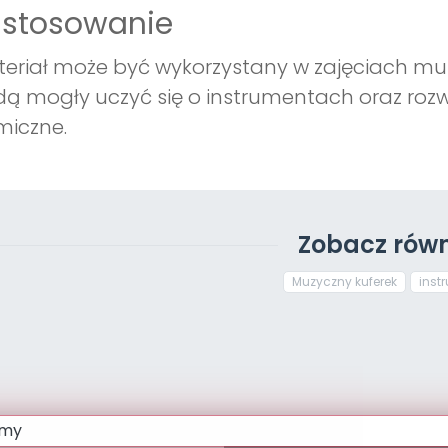
astosowanie
eriał może być wykorzystany w zajęciach muz
ą mogły uczyć się o instrumentach oraz rozwi
miczne.
Zobacz równ
Muzyczny kuferek
inst