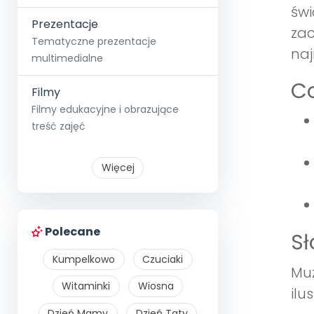
świ
Prezentacje
zac
Tematyczne prezentacje
naj
multimedialne
Co
Filmy
Filmy edukacyjne i obrazujące
treść zajęć
Więcej
Polecane
S
Kumpelkowo
Czuciaki
Muz
Witaminki
Wiosna
ilu
Dzień Mamy
Dzień Taty