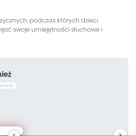
ycznych, podczas których dzieci
jać swoje umiejętności słuchowe i
ież
rumenty