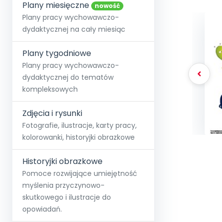
online lub stacjonarnie.
Plany miesięczne
Szko
Film
Wygr
nowość
Społeczność
Strona główna
Poznaj pakiet MAX
Wszystkie projekty
Skontaktuj się
Wit
Plany pracy wychowawczo-
O miesięczniku
O Akademii
+48 12 631 04 10
Zdro
dydaktycznej na cały miesiąc
Zam
Kio
kontakt@blizejprzedszkola.pl
Szko
E-wy
Doo
Plany tygodniowe
Pozn
Plany pracy wychowawczo-
dydaktycznej do tematów
Akredyt
Wydanie l
∞
Pakiet 
Dodaj wpis
Sen
kompleksowych
Akademia Edu
Pełen dostęp
Zob
Testuj przez 7 dni
Patr
Strefy, k
przedłużenie a
NP.5470.4.20
Zdjęcia i rysunki
Zam
Zob
Fotografie, ilustracje, karty pracy,
kolorowanki, historyjki obrazkowe
Historyjki obrazkowe
Pomoce rozwijające umiejętność
myślenia przyczynowo-
skutkowego i ilustracje do
opowiadań.