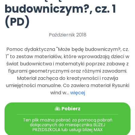
Archiwalne numery
budowniczym?, cz. 1
Promocje
Pomoc
(PD)
Październik 2018
Pomoc dydaktyczna "Może będę budowniczym?, cz.
1" to zestaw materiałów, które wprowadzają dzieci w
świat budownictwa i matematyki poprzez zabawę z
figurami geometrycznymi oraz różnymi zawodami.
Materiał zachęca do kreatywności i rozwija
umiejętności manualne. Co zawiera materiał Rysunki
wind w...
więcej
Pobierz
Ten plik można pobrać za pomocą pobrań
dołączanych do miesięcznika BLIŻEJ
PRZEDSZKOLA lub usługi bliżej MAX