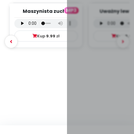
MP3
Maszynista zuch -
Uważny lew -
wersja wokalna (PD,
wokalna (PD
mp3)
Kup
9.99
zł
Kup
9.9