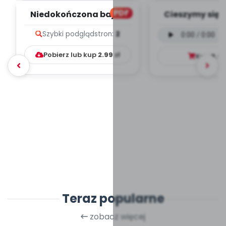
PDF
Niedokończona bajka
Cieszymy się, 
(PD)
wersja wokal
Szybki podgląd
stron:
2
mp3)
Pobierz lub kup
2.99
zł
Kup
9.9
Teraz popularne
zobacz więcej