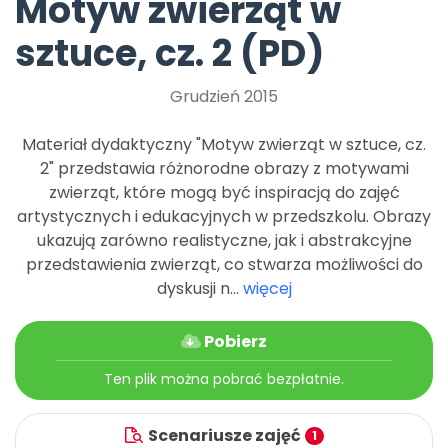
Motyw zwierząt w
Archiwalne numery
Promocje
sztuce, cz. 2 (PD)
Pomoc
Grudzień 2015
Materiał dydaktyczny "Motyw zwierząt w sztuce, cz.
2" przedstawia różnorodne obrazy z motywami
zwierząt, które mogą być inspiracją do zajęć
artystycznych i edukacyjnych w przedszkolu. Obrazy
ukazują zarówno realistyczne, jak i abstrakcyjne
przedstawienia zwierząt, co stwarza możliwości do
dyskusji n...
więcej
Pobierz
Ten plik można pobrać bezpłatnie.
Scenariusze zajęć
1