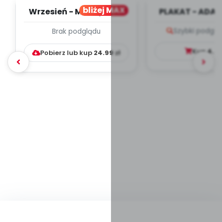
bliżej MAX
Wrzesień - MIESIĘCZNY
PLAKAT - ADAP
PLAN PRACY
PORADNIK DLA 
Szybki podglą
Brak podglądu
WYCHOWAWCZO –
DYDAKTYC...
Kup
4.9
Pobierz lub kup
24.99
zł