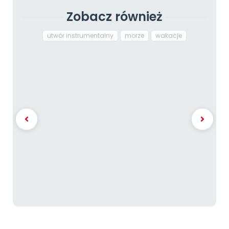
Zobacz również
utwór instrumentalny
morze
wakacje