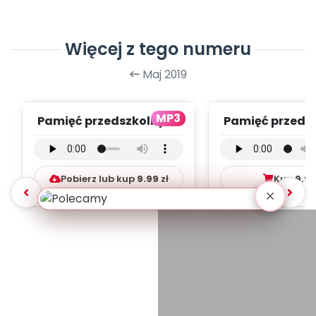
Więcej z tego numeru
Maj 2019
MP3
Pamięć przedszkolnych
Pamięć przeds
lat - wersja
lat - wersja 
instrumentalna (PD, ...
(PD, mp
Pobierz lub kup
9.99
zł
Kup
9.9