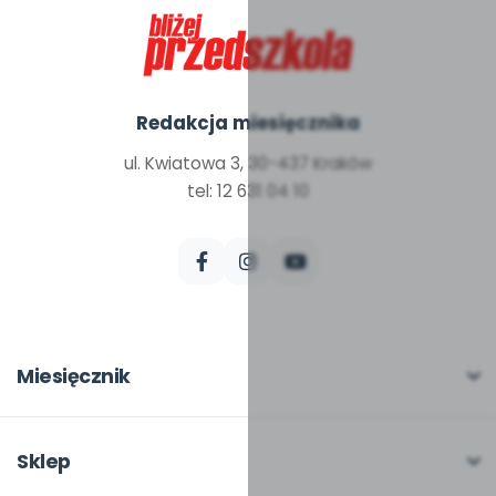
Redakcja miesięcznika
ul. Kwiatowa 3, 30-437 Kraków
tel: 12 631 04 10
Miesięcznik
O miesięczniku
W numerze
Sklep