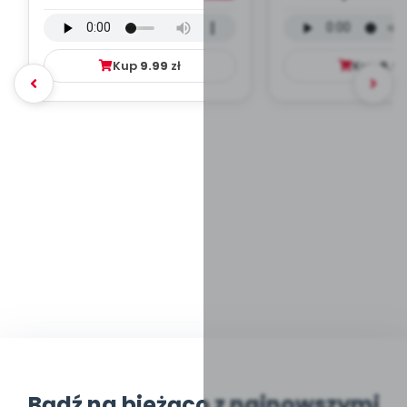
wersja wokalna (PD,
wokalna (PD
mp3)
Kup
9.99
zł
Kup
9.9
Bądź na bieżąco z najnowszymi