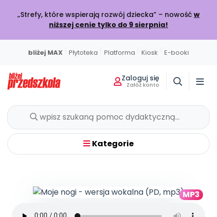
„Strefy, które wspierają rozwój dziecka” – nowość
w
niższej cenie tylko do 9 sierpnia!
|
|
|
|
bliżej MAX
Płytoteka
Platforma
Kiosk
E-booki
Zaloguj się
Załóż konto
Miesięcznik
Sklep
Akademia Edukacji
Usługi on-line
Projekty i Akcje
Społeczność
Wszystkie projekty
Poznaj pakiet MAX
Strona główna
O miesięczniku
Skontaktuj się
O Akademii
BLIŻEJ MAX
BLIŻEJ PRZEDSZKOLA
W BIEŻĄCYM WYDANIU
POLECAMY
KATALOG SZKOLEŃ
Kumpelkowo
Kategorie
Rozwijamy relacje
Moja Płytoteka
Dodaj wpis
Wydanie lipiec-sierpień 2026
Strefy, które wspierają rozwój dziecka
Online
7000+ utworów
Podziel się wiedzą
Bieżący numer
Przedsprzedaż w sklepie
Szkolenia online
Czuciaki
Emocje i relacje
Platforma Edukacyjna
Wpisy
Zamów prenumeratę
Otwarte
KATEGORIE
Filmy i animacje
Dołącz do dyskusji
Prenumerata miesięcznika
Szkolenia stacjonarne
MP3
Witaminki
Nasze publikacje
Zdrowe nawyki
Kiosk Online
Konkursy
Zamknięte
Książki i materiały edukacyjne