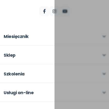
Miesięcznik
O miesięczniku
W numerze
Sklep
Scenariusze i artykuły
Pełna oferta
Pomoce dydaktyczne
Moje zakupy
Szkolenia
Archiwum
Dla autorów
O szkoleniach
Dla autorów
Odbiory i kontakt
Online
Usługi on-line
Program Skarbonka
Otwarte
bliżej MAX