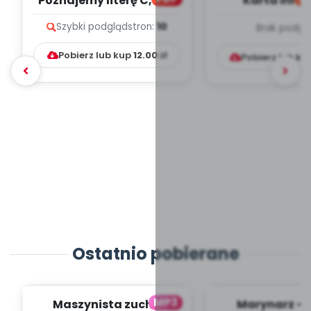
Poznajemy literę C, cz. 1
Karta inno
(PD)
pedagogicz
Szybki podgląd
stron:
10
Brak podgl
Kumpelk
Pobierz lub kup
12.00
zł
Pobierz lub ku
Ostatnio pobierane
MP3
Maszynista zuch -
Marynarz - 