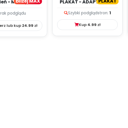
bliżej MAX
PLAKAT
ień - MIESIĘCZNY
PLAKAT - ADAPTACJA -
PLAN PRACY
PORADNIK DLA RODZICA
Szybki podgląd
stron:
1
Brak podglądu
HOWAWCZO –
YDAKTYC...
Kup
4.99
zł
erz lub kup
24.99
zł