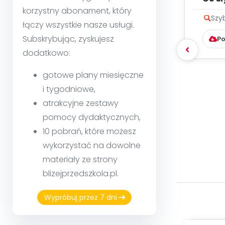
korzystny abonament, który
Szy
łączy wszystkie nasze usługi.
Subskrybując, zyskujesz
Po
dodatkowo:
gotowe plany miesięczne
i tygodniowe,
atrakcyjne zestawy
pomocy dydaktycznych,
10 pobrań, które możesz
wykorzystać na dowolne
materiały ze strony
blizejprzedszkola.pl.
Wypróbuj przez 7 dni