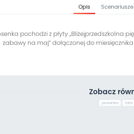
Opis
Scenariusze
osenka pochodzi z płyty „Bliżejprzedszkolna pię
zabawy na maj” dołączonej do miesięcznika 
Zobacz równ
piosenka
tata