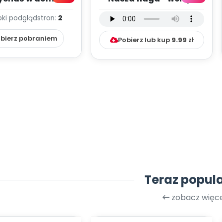
(PD)
instrumentalna (PD,
bki podgląd
stron:
2
mp3)
bierz pobraniem
Pobierz lub kup
9.99
zł
Teraz popul
zobacz więce