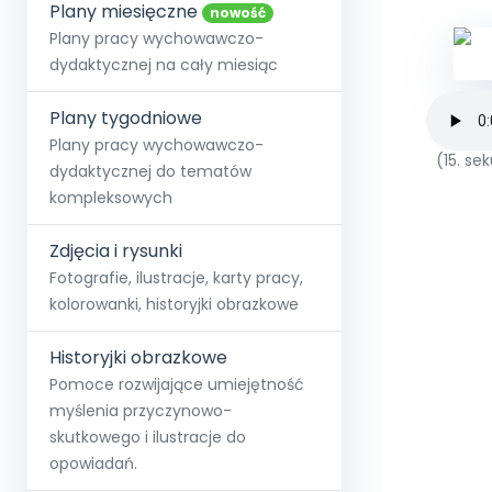
online lub stacjonarnie.
Plany miesięczne
Szko
Film
Wygr
nowość
Społeczność
Strona główna
Poznaj pakiet MAX
Wszystkie projekty
Skontaktuj się
Wit
Plany pracy wychowawczo-
O miesięczniku
O Akademii
+48 12 631 04 10
Zdro
dydaktycznej na cały miesiąc
Zam
Kio
kontakt@blizejprzedszkola.pl
Szko
E-wy
Doo
Plany tygodniowe
Pozn
Plany pracy wychowawczo-
(15. s
dydaktycznej do tematów
Akredyt
Wydanie l
∞
Pakiet 
Dodaj wpis
Sen
kompleksowych
Akademia Edu
Pełen dostęp
Zob
Testuj przez 7 dni
Patr
Strefy, k
przedłużenie a
NP.5470.4.20
Zdjęcia i rysunki
Zam
Zob
Fotografie, ilustracje, karty pracy,
kolorowanki, historyjki obrazkowe
Historyjki obrazkowe
Pomoce rozwijające umiejętność
myślenia przyczynowo-
skutkowego i ilustracje do
opowiadań.