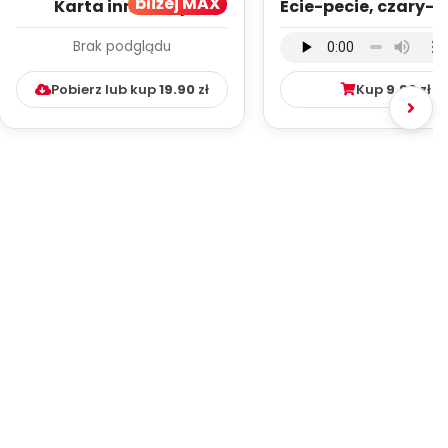
bliżej MAX
Karta innowacji
Ecie-pecie, czary-m
pedagogicznej -
wersja wokalna (
Brak podglądu
Kumpelkowo
mp3)
Pobierz lub kup
19.90
zł
Kup
9.99
zł