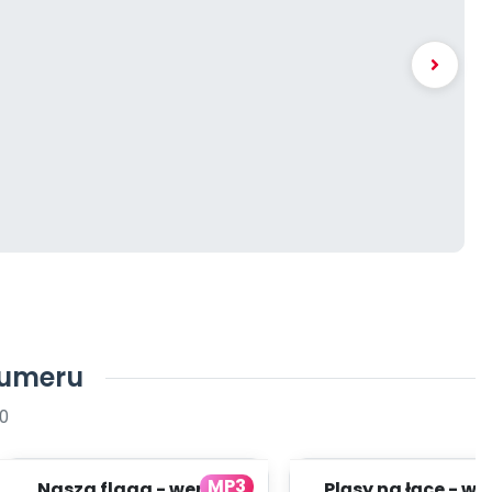
numeru
0
MP3
Nasza flaga - wersja
Pląsy na łące - we