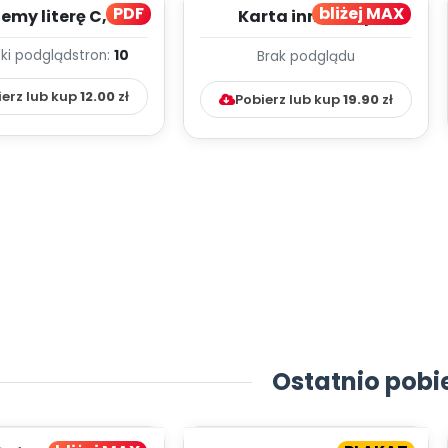
PDF
bliżej MAX
my literę C, cz. 1
Karta innowacji
(PD)
pedagogicznej -
ki podgląd
stron:
10
Brak podglądu
Kumpelkowo
ierz lub kup
12.00
zł
Pobierz lub kup
19.90
zł
Ostatnio pobi