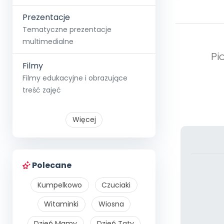
Prezentacje
Tematyczne prezentacje
multimedialne
Pi
Filmy
Filmy edukacyjne i obrazujące
treść zajęć
Więcej
Polecane
Kumpelkowo
Czuciaki
Witaminki
Wiosna
Dzień Mamy
Dzień Taty