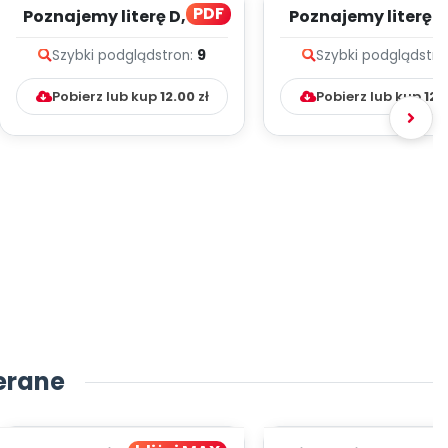
PDF
Poznajemy literę D, cz. 1
Poznajemy literę E, 
(PD)
(PD)
Szybki podgląd
stron:
9
Szybki podgląd
stro
Pobierz lub kup
12.00
zł
Pobierz lub kup
12.
erane