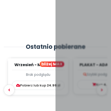
Ostatnio pobierane
bliżej MAX
Wrzesień - MIESIĘCZNY
PLAKAT - ADAP
PLAN PRACY
PORADNIK DLA 
Szybki podglą
Brak podglądu
WYCHOWAWCZO –
DYDAKTYC...
Kup
4.9
Pobierz lub kup
24.99
zł