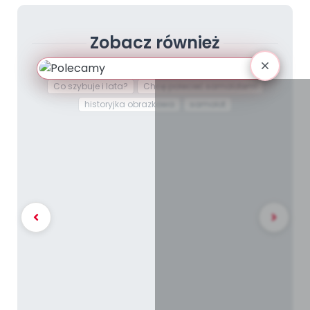
Zobacz również
Barwne motyle
Od skrzydeł Ikara do wahadłowca
Co szybuje i lata?
Chcę polecieć samolotem!
historyjka obrazkowa
samolot