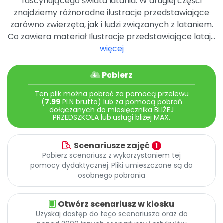
fascynującego świata latania. W drugiej części
znajdziemy różnorodne ilustracje przedstawiające
zarówno zwierzęta, jak i ludzi związanych z lataniem.
Co zawiera materiał Ilustracje przedstawiające lataj...
więcej
Pobierz
Ten plik można pobrać za pomocą przelewu
(
7.99
PLN brutto) lub za pomocą pobrań
dołączanych do miesięcznika BLIŻEJ
PRZEDSZKOLA lub usługi bliżej MAX.
Scenariusze zajęć
1
Pobierz scenariusz z wykorzystaniem tej
pomocy dydaktycznej. Pliki umieszczone są do
osobnego pobrania
Otwórz scenariusz w kiosku
Uzyskaj dostęp do tego scenariusza oraz do