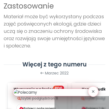
Zastosowanie
Materiał może być wykorzystany podczas
zajęć poświęconych ekologii, gdzie dzieci
uczą się o znaczeniu ochrony środowiska
oraz rozwijają swoje umiejętności językowe
i społeczne.
Więcej z tego numeru
Marzec 2022
PDF
Wyzwanie na kwiecień.
Krasnoludki 
Przystanek wędrującej
melodii i t
Szybki podgląd
stron:
1
Szybki podglą
książki (PD...
Pobierz pobraniem
Pobierz lub k