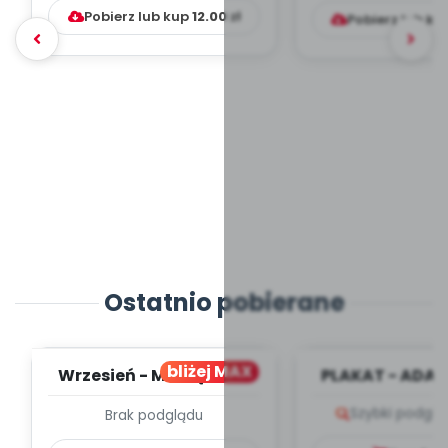
Pobierz lub kup
12.00
zł
Pobierz lub ku
Ostatnio pobierane
bliżej MAX
Wrzesień - MIESIĘCZNY
PLAKAT - ADAP
PLAN PRACY
PORADNIK DLA 
Szybki podglą
Brak podglądu
WYCHOWAWCZO –
DYDAKTYC...