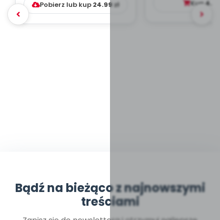
Kup
4.9
Pobierz lub kup
24.99
zł
Bądź na bieżąco z najnowszymi
treściami