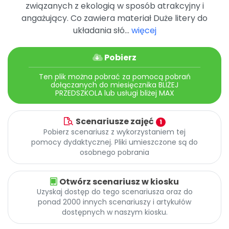
Archiwalne numery
związanych z ekologią w sposób atrakcyjny i
Promocje
angażujący. Co zawiera materiał Duże litery do
Pomoc
układania słó...
więcej
Pobierz
Ten plik można pobrać za pomocą pobrań
dołączanych do miesięcznika BLIŻEJ
PRZEDSZKOLA lub usługi bliżej MAX
Scenariusze zajęć
1
Pobierz scenariusz z wykorzystaniem tej
pomocy dydaktycznej. Pliki umieszczone są do
osobnego pobrania
Otwórz scenariusz w kiosku
Uzyskaj dostęp do tego scenariusza oraz do
ponad 2000 innych scenariuszy i artykułów
dostępnych w naszym kiosku.