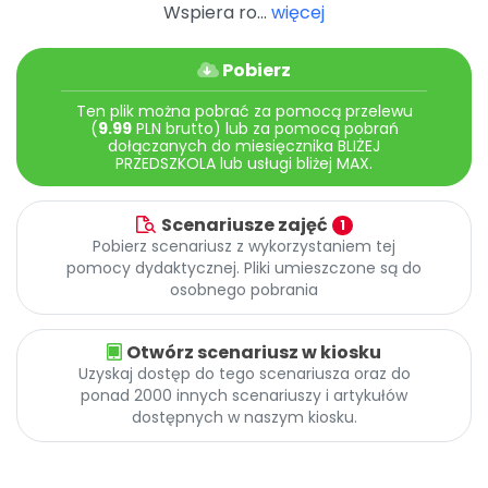
Archiwalne numery
Wspiera ro...
więcej
Promocje
Pomoc
Pobierz
Ten plik można pobrać za pomocą przelewu
(
9.99
PLN brutto) lub za pomocą pobrań
dołączanych do miesięcznika BLIŻEJ
PRZEDSZKOLA lub usługi bliżej MAX.
Scenariusze zajęć
1
Pobierz scenariusz z wykorzystaniem tej
pomocy dydaktycznej. Pliki umieszczone są do
osobnego pobrania
Otwórz scenariusz w kiosku
Uzyskaj dostęp do tego scenariusza oraz do
ponad 2000 innych scenariuszy i artykułów
dostępnych w naszym kiosku.