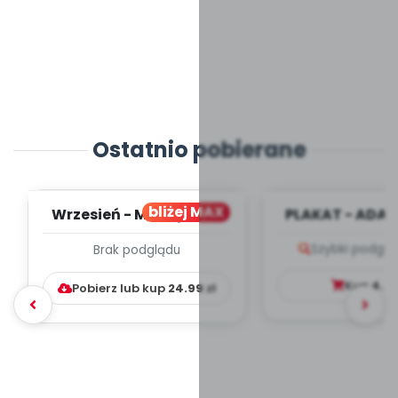
Ostatnio pobierane
bliżej MAX
Wrzesień - MIESIĘCZNY
PLAKAT - ADAP
PLAN PRACY
PORADNIK DLA 
Szybki podglą
Brak podglądu
WYCHOWAWCZO –
DYDAKTYC...
Kup
4.9
Pobierz lub kup
24.99
zł