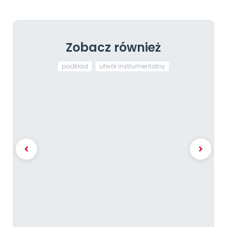
Zobacz również
podkład
utwór instrumentalny