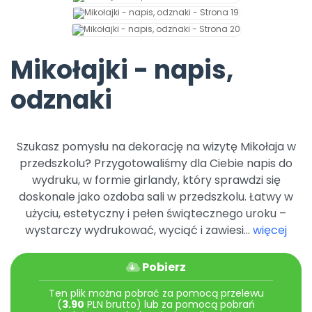
Archiwalne numery
Promocje
Pomoc
Mikołajki - napis,
odznaki
Szukasz pomysłu na dekorację na wizytę Mikołaja w
przedszkolu? Przygotowaliśmy dla Ciebie napis do
wydruku, w formie girlandy, który sprawdzi się
doskonale jako ozdoba sali w przedszkolu. Łatwy w
użyciu, estetyczny i pełen świątecznego uroku –
wystarczy wydrukować, wyciąć i zawiesi...
więcej
Pobierz
Ten plik można pobrać za pomocą przelewu
(
3.90
PLN brutto) lub za pomocą pobrań