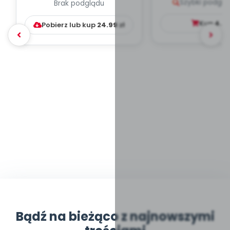
Szybki podglą
Brak podglądu
WYCHOWAWCZO –
DYDAKTYC...
Kup
4.9
Pobierz lub kup
24.99
zł
Bądź na bieżąco z najnowszymi