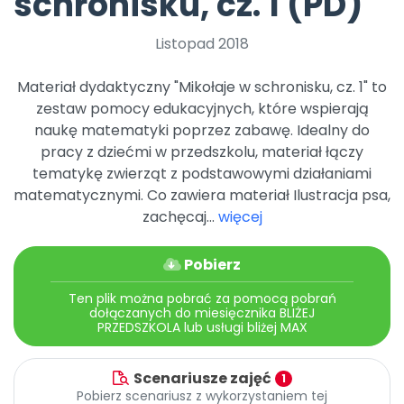
schronisku, cz. 1 (PD)
Archiwalne numery
Promocje
Listopad 2018
Pomoc
Materiał dydaktyczny "Mikołaje w schronisku, cz. 1" to
zestaw pomocy edukacyjnych, które wspierają
naukę matematyki poprzez zabawę. Idealny do
pracy z dziećmi w przedszkolu, materiał łączy
tematykę zwierząt z podstawowymi działaniami
matematycznymi. Co zawiera materiał Ilustracja psa,
zachęcaj...
więcej
Pobierz
Ten plik można pobrać za pomocą pobrań
dołączanych do miesięcznika BLIŻEJ
PRZEDSZKOLA lub usługi bliżej MAX
Scenariusze zajęć
1
Pobierz scenariusz z wykorzystaniem tej