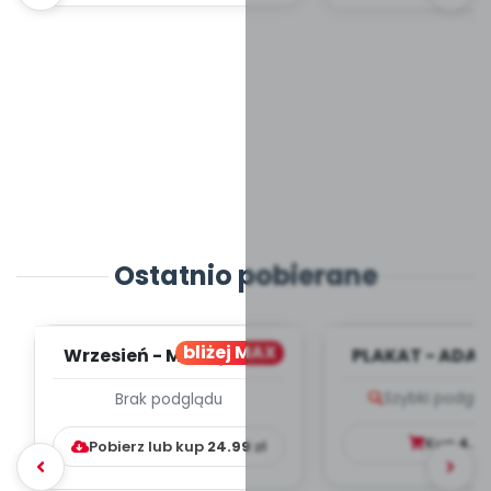
Ostatnio pobierane
bliżej MAX
Wrzesień - MIESIĘCZNY
PLAKAT - ADAP
PLAN PRACY
PORADNIK DLA 
Szybki podglą
Brak podglądu
WYCHOWAWCZO –
DYDAKTYC...
Kup
4.9
Pobierz lub kup
24.99
zł