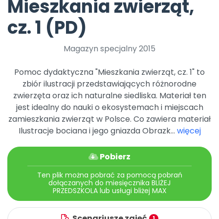
Mieszkania zwierząt,
Promocje
Pomoc
cz. 1 (PD)
Magazyn specjalny 2015
Pomoc dydaktyczna "Mieszkania zwierząt, cz. 1" to
zbiór ilustracji przedstawiających różnorodne
zwierzęta oraz ich naturalne siedliska. Materiał ten
jest idealny do nauki o ekosystemach i miejscach
zamieszkania zwierząt w Polsce. Co zawiera materiał
Ilustracje bociana i jego gniazda Obrazk...
więcej
Pobierz
Ten plik można pobrać za pomocą pobrań
dołączanych do miesięcznika BLIŻEJ
PRZEDSZKOLA lub usługi bliżej MAX
Scenariusze zajęć
1