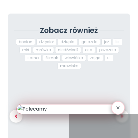
Zobacz również
bocian
dzięcioł
dziupla
gniazdo
jeż
lis
miś
mrówka
niedźwiedź
osa
pszczoła
sarna
ślimak
wiewiórka
zając
ul
mrowisko