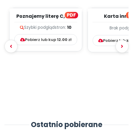
PDF
bl
Poznajemy literę C, cz. 1
Karta inno
(PD)
pedagogicz
Szybki podgląd
stron:
10
Brak podgl
Kumpelk
Pobierz lub kup
12.00
zł
Pobierz lub ku
Ostatnio pobierane