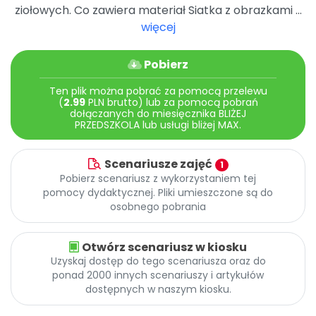
Promocje
ziołowych. Co zawiera materiał Siatka z obrazkami ...
Pomoc
więcej
Pobierz
Ten plik można pobrać za pomocą przelewu
(
2.99
PLN brutto) lub za pomocą pobrań
dołączanych do miesięcznika BLIŻEJ
PRZEDSZKOLA lub usługi bliżej MAX.
Scenariusze zajęć
1
Pobierz scenariusz z wykorzystaniem tej
pomocy dydaktycznej. Pliki umieszczone są do
osobnego pobrania
Otwórz scenariusz w kiosku
Uzyskaj dostęp do tego scenariusza oraz do
ponad 2000 innych scenariuszy i artykułów
dostępnych w naszym kiosku.