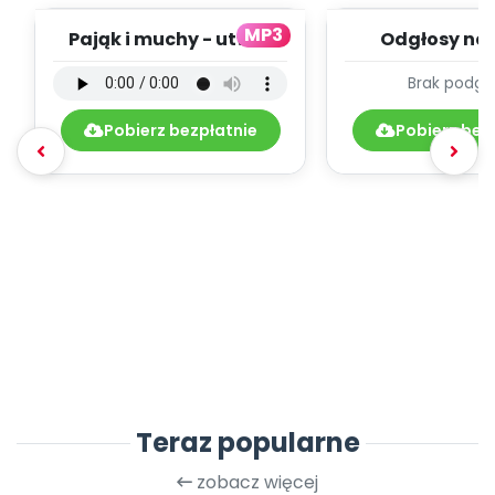
MP3
Pająk i muchy - utwór
Odgłosy na 
instrumentalny (PD,
dźwięki (PD
Brak podgl
mp3)
Pobierz bezpłatnie
Pobierz bez
Teraz popularne
zobacz więcej