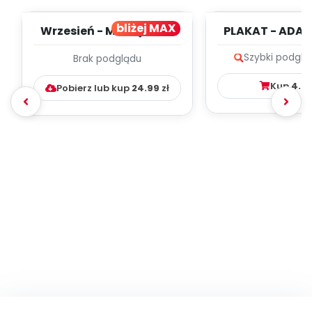
bliżej MAX
Wrzesień - MIESIĘCZNY
PLAKAT - ADAP
PLAN PRACY
PORADNIK DLA 
Szybki podglą
Brak podglądu
WYCHOWAWCZO –
DYDAKTYC...
Kup
4.9
Pobierz lub kup
24.99
zł