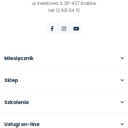
ul. Kwiatowa 3, 30-437 Kraków
tel: 12 631 04 10
Miesięcznik
O miesięczniku
W numerze
Sklep
Scenariusze i artykuły
Pełna oferta
Pomoce dydaktyczne
Moje zakupy
Szkolenia
Archiwum
Dla autorów
O szkoleniach
Dla autorów
Odbiory i kontakt
Online
Usługi on-line