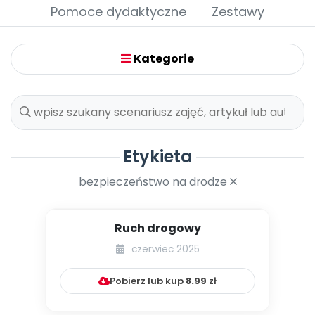
Archiwalne numery
Pomoce dydaktyczne
Zestawy
Promocje
Pomoc
Kategorie
Etykieta
bezpieczeństwo na drodze
Ruch drogowy
czerwiec 2025
Pobierz lub kup
8.99
zł