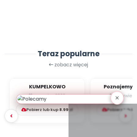
Teraz popularne
zobacz więcej
KUMPELKOWO
Poznajemy li
czerwiec 2026
czerwiec 
Pobierz lub kup
8.99
zł
Pobierz lub k