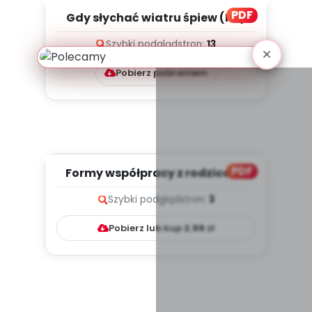
PDF
Gdy słychać wiatru śpiew (PD)
Szybki podgląd
stron:
13
Pobierz pobraniem
PDF
Formy współpracy z rodzicami
(PD)
Szybki podgląd
stron:
3
Pobierz lub kup
2.99
zł