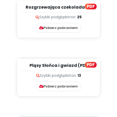
PDF
Rozgrzewająca czekolada na
zimowe dni (PD)
Szybki podgląd
stron:
25
Pobierz pobraniem
PDF
Pląsy Słońca i gwiazd (PD)
Szybki podgląd
stron:
13
Pobierz pobraniem