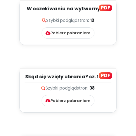
PDF
W oczekiwaniu na wytworny bal
(PD)
Szybki podgląd
stron:
13
Pobierz pobraniem
PDF
Skąd się wzięły ubrania? cz. 1 (PD)
Szybki podgląd
stron:
38
Pobierz pobraniem