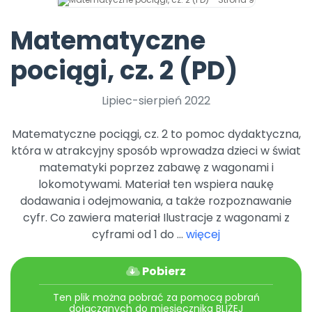
Archiwalne numery
Promocje
Matematyczne
Pomoc
pociągi, cz. 2 (PD)
Lipiec-sierpień 2022
Matematyczne pociągi, cz. 2 to pomoc dydaktyczna,
która w atrakcyjny sposób wprowadza dzieci w świat
matematyki poprzez zabawę z wagonami i
lokomotywami. Materiał ten wspiera naukę
dodawania i odejmowania, a także rozpoznawanie
cyfr. Co zawiera materiał Ilustracje z wagonami z
cyframi od 1 do ...
więcej
Pobierz
Ten plik można pobrać za pomocą pobrań
dołączanych do miesięcznika BLIŻEJ