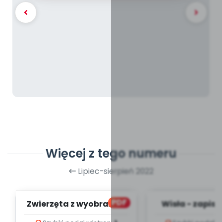
Więcej z tego numeru
Lipiec-sierpień 2022
PDF
Zwierzęta z wyobraźni -
Wisła - zapis m
zapis melodii i tekst
tekst