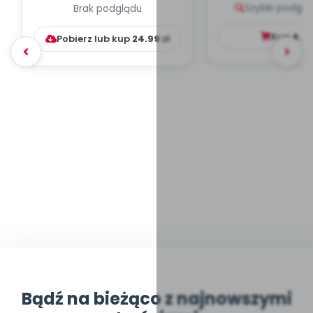
Szybki podglą
Brak podglądu
WYCHOWAWCZO –
DYDAKTYC...
Kup
4.9
Pobierz lub kup
24.99
zł
Bądź na bieżąco z najnowszymi