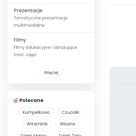
Prezentacje
Tematyczne prezentacje
multimedialne
Filmy
Filmy edukacyjne i obrazujące
treść zajęć
Więcej
Polecane
Kumpelkowo
Czuciaki
Witaminki
Wiosna
Dzień Mamy
Dzień Taty