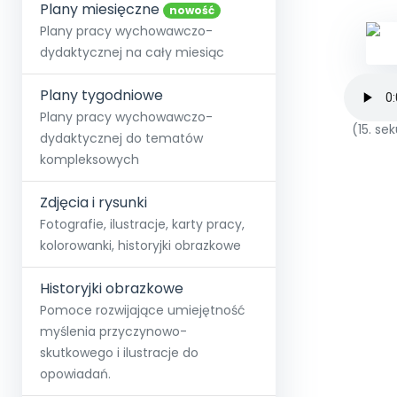
online lub stacjonarnie.
Plany miesięczne
Szko
Film
Wygr
nowość
Społeczność
Strona główna
Poznaj pakiet MAX
Wszystkie projekty
Skontaktuj się
Wit
Plany pracy wychowawczo-
O miesięczniku
O Akademii
+48 12 631 04 10
Zdro
dydaktycznej na cały miesiąc
Zam
Kio
kontakt@blizejprzedszkola.pl
Szko
E-wy
Doo
Plany tygodniowe
Pozn
Plany pracy wychowawczo-
(15. s
dydaktycznej do tematów
Akredyt
Wydanie l
∞
Pakiet 
Dodaj wpis
Sen
kompleksowych
Akademia Edu
Pełen dostęp
Zob
Testuj przez 7 dni
Patr
Strefy, k
przedłużenie a
NP.5470.4.20
Zdjęcia i rysunki
Zam
Zob
Fotografie, ilustracje, karty pracy,
kolorowanki, historyjki obrazkowe
Historyjki obrazkowe
Pomoce rozwijające umiejętność
myślenia przyczynowo-
skutkowego i ilustracje do
opowiadań.