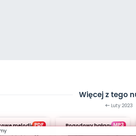
Więcej z tego 
Luty 2023
PDF
MP3
owe melodie -
Pogodowy bałagan -
ksty piosenek
wersja wokalna (PD,