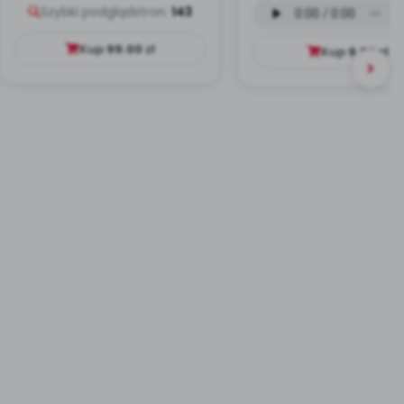
Szybki podgląd
stron:
143
mp3)
Kup
99.00
zł
Kup
9.99
zł