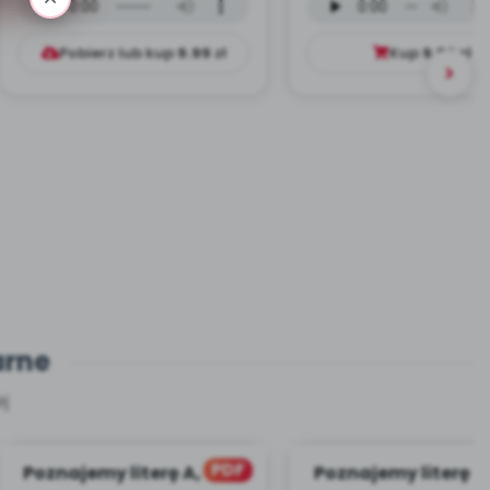
(PD, mp3)
(PD, mp3)
Pobierz lub kup
9.99
zł
Kup
9.99
zł
arne
j
PDF
Poznajemy literę A, CZ. 1
Poznajemy literę D, 