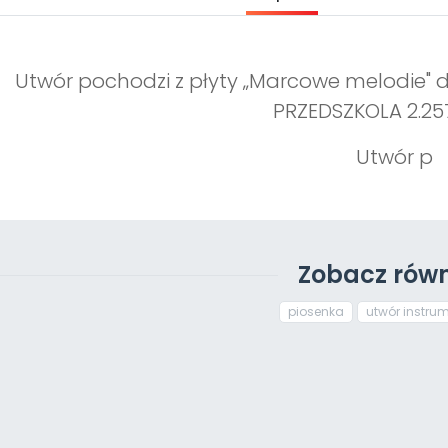
Utwór pochodzi z płyty „Marcowe melodie" d
PRZEDSZKOLA 2.25
Utwór p
Zobacz równ
piosenka
utwór instru