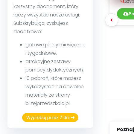
Szyb
korzystny abonament, który
Po
łączy wszystkie nasze usługi.
Subskrybując, zyskujesz
dodatkowo:
gotowe plany miesięczne
i tygodniowe,
atrakcyjne zestawy
pomocy dydaktycznych,
10 pobrań, które możesz
wykorzystać na dowolne
materiały ze strony
blizejprzedszkola.pl.
Wypróbuj przez 7 dni
Poznaje