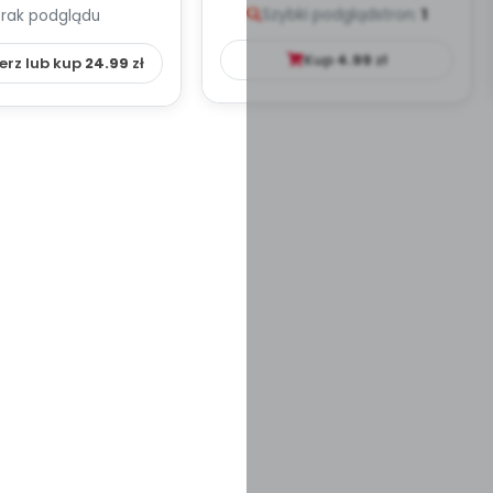
Szybki podgląd
stron:
1
Brak podglądu
HOWAWCZO –
YDAKTYC...
Kup
4.99
zł
erz lub kup
24.99
zł