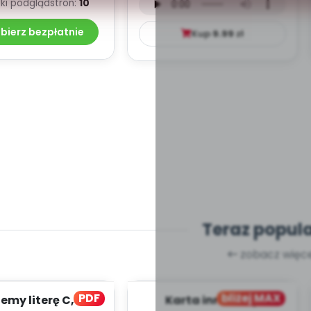
ki podgląd
stron:
10
mp3)
bierz bezpłatnie
Kup
9.99
zł
Teraz popul
zobacz więce
PDF
bliżej MAX
my literę C, cz. 1
Karta innowacji