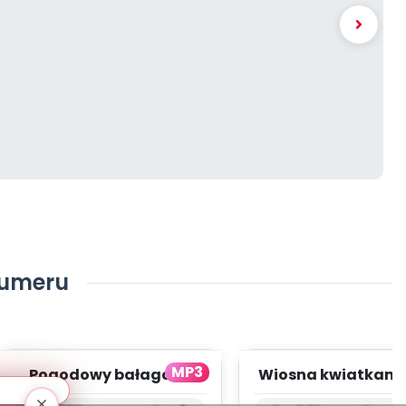
numeru
MP3
Pogodowy bałagan -
Wiosna kwiatkami
wersja instrumentalna
nas - wersja wok