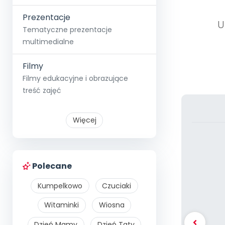
Prezentacje
U
Tematyczne prezentacje
multimedialne
Filmy
Filmy edukacyjne i obrazujące
treść zajęć
Więcej
Polecane
Kumpelkowo
Czuciaki
Witaminki
Wiosna
Dzień Mamy
Dzień Taty