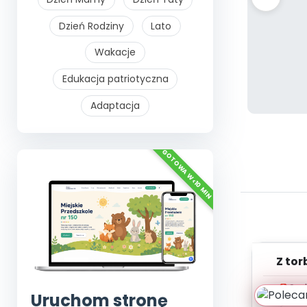
Dzień Rodziny
Lato
Wakacje
Edukacja patriotyczna
Adaptacja
Z tor
Szy
wy
Uruchom stronę