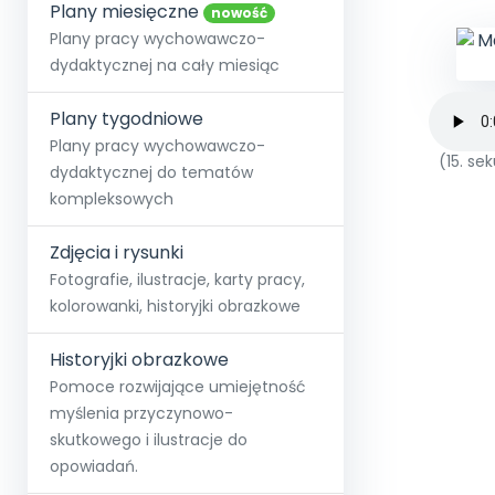
online lub stacjonarnie.
Plany miesięczne
Szko
Film
Wygr
nowość
Społeczność
Strona główna
Poznaj pakiet MAX
Wszystkie projekty
Skontaktuj się
Wit
Plany pracy wychowawczo-
O miesięczniku
O Akademii
+48 12 631 04 10
Zdro
dydaktycznej na cały miesiąc
Zam
Kio
kontakt@blizejprzedszkola.pl
Szko
E-wy
Doo
Plany tygodniowe
Pozn
Plany pracy wychowawczo-
(15. s
dydaktycznej do tematów
Akredyt
Wydanie l
∞
Pakiet 
Dodaj wpis
Sen
kompleksowych
Akademia Edu
Pełen dostęp
Zob
Testuj przez 7 dni
Patr
Strefy, k
przedłużenie a
NP.5470.4.20
Zdjęcia i rysunki
Zam
Zob
Fotografie, ilustracje, karty pracy,
kolorowanki, historyjki obrazkowe
Historyjki obrazkowe
Pomoce rozwijające umiejętność
myślenia przyczynowo-
skutkowego i ilustracje do
opowiadań.