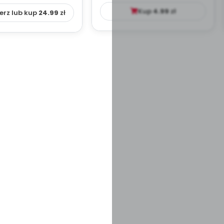
YDAKTYC...
Kup
4.99
zł
erz lub kup
24.99
zł