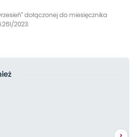
wrzesień" dołączonej do miesięcznika
.261/2023.
ież