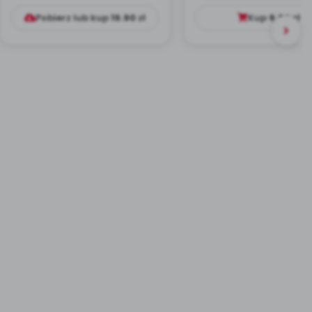
Pobierz lub kup
19.90
zł
Kup
9.99
zł