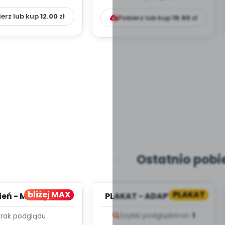
ierz lub kup
12.00
zł
Pobierz lub kup
19.90
zł
Ostatnio pobi
bliżej MAX
PLAKAT
ień - MIESIĘCZNY
PLAKAT - ADAPTACJA -
PLAN PRACY
PORADNIK DLA RODZICA
Szybki podgląd
stron:
1
Brak podglądu
HOWAWCZO –