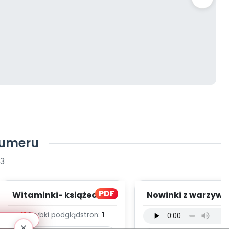
numeru
23
PDF
Witaminki- książeczka
Nowinki z warzywn
(PD)
Witaminki - wer
Szybki podgląd
stron:
1
wokalna (PD, m.