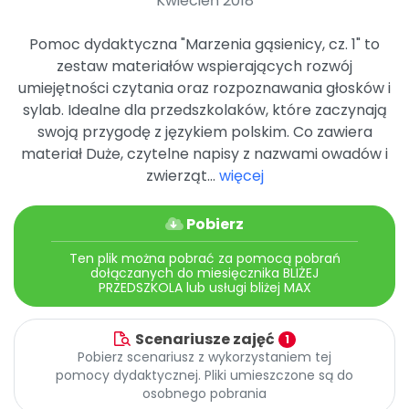
Kwiecień 2018
Archiwalne numery
Promocje
Pomoc dydaktyczna "Marzenia gąsienicy, cz. 1" to
Pomoc
zestaw materiałów wspierających rozwój
umiejętności czytania oraz rozpoznawania głosków i
sylab. Idealne dla przedszkolaków, które zaczynają
swoją przygodę z językiem polskim. Co zawiera
materiał Duże, czytelne napisy z nazwami owadów i
zwierząt...
więcej
Pobierz
Ten plik można pobrać za pomocą pobrań
dołączanych do miesięcznika BLIŻEJ
PRZEDSZKOLA lub usługi bliżej MAX
Scenariusze zajęć
1
Pobierz scenariusz z wykorzystaniem tej
pomocy dydaktycznej. Pliki umieszczone są do
osobnego pobrania