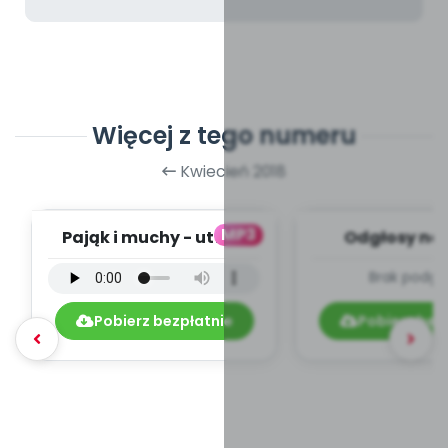
Więcej z tego numeru
Kwiecień 2018
MP3
Pająk i muchy - utwór
Odgłosy na 
instrumentalny (PD,
dźwięki (PD
Brak podgl
mp3)
Pobierz bezpłatnie
Pobierz bez