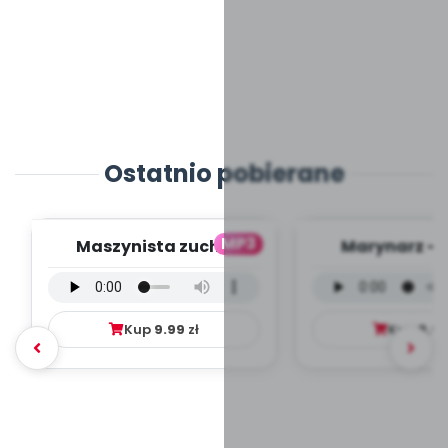
Ostatnio pobierane
MP3
Maszynista zuch -
Marynarz - 
wersja wokalna (PD,
wokalna (PD
mp3)
Kup
9.99
zł
Kup
9.9