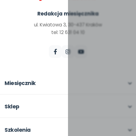
Redakcja miesięcznika
ul. Kwiatowa 3, 30-437 Kraków
tel: 12 631 04 10
Miesięcznik
O miesięczniku
W numerze
Sklep
Scenariusze i artykuły
Pełna oferta
Pomoce dydaktyczne
Moje zakupy
Szkolenia