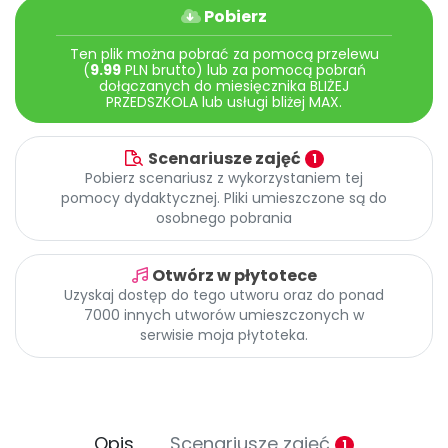
Archiwalne numery
Pobierz
Promocje
Ten plik można pobrać za pomocą przelewu
Pomoc
(
9.99
PLN brutto) lub za pomocą pobrań
dołączanych do miesięcznika BLIŻEJ
PRZEDSZKOLA lub usługi bliżej MAX.
Scenariusze zajęć
1
Pobierz scenariusz z wykorzystaniem tej
pomocy dydaktycznej. Pliki umieszczone są do
osobnego pobrania
Otwórz w płytotece
Uzyskaj dostęp do tego utworu oraz do ponad
7000 innych utworów umieszczonych w
serwisie moja płytoteka.
Opis
Scenariusze zajęć
1