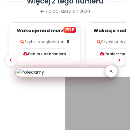
Więcej z tego numeru
Lipiec-sierpień 2020
PDF
Wakacje nad morzem,
Wakacje nad 
cz. 2 (PD)
cz. 1 (PD
Szybki podgląd
stron:
6
Szybki podglą
Pobierz pobraniem
Pobierz pob