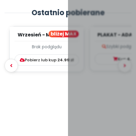
Ostatnio pobierane
bliżej MAX
Wrzesień - MIESIĘCZNY
PLAKAT - ADAP
PLAN PRACY
PORADNIK DLA 
Szybki podglą
Brak podglądu
WYCHOWAWCZO –
DYDAKTYC...
Kup
4.9
Pobierz lub kup
24.99
zł