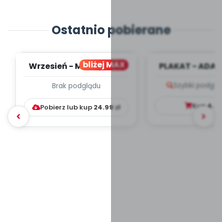
Ostatnio pobierane
bliżej MAX
Wrzesień - MIESIĘCZNY
PLAKAT - ADAP
PLAN PRACY
PORADNIK DLA 
Szybki podglą
Brak podglądu
WYCHOWAWCZO –
DYDAKTYC...
Kup
4.9
Pobierz lub kup
24.99
zł