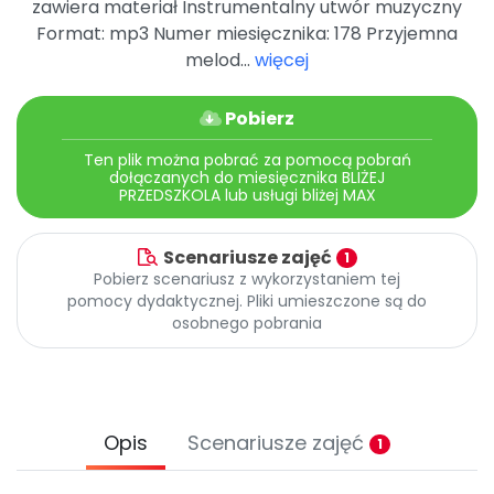
zawiera materiał Instrumentalny utwór muzyczny
Archiwalne numery
Format: mp3 Numer miesięcznika: 178 Przyjemna
Promocje
melod...
więcej
Pomoc
Pobierz
Ten plik można pobrać za pomocą pobrań
dołączanych do miesięcznika BLIŻEJ
PRZEDSZKOLA lub usługi bliżej MAX
Scenariusze zajęć
1
Pobierz scenariusz z wykorzystaniem tej
pomocy dydaktycznej. Pliki umieszczone są do
osobnego pobrania
Opis
Scenariusze zajęć
1