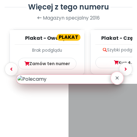
Więcej z tego numeru
Magazyn specjalny 2016
PLAKAT
Plakat - Owady z
Plakat - Częśc
ogródka
Szybki podglą
Brak podglądu
Kup
4.9
Zamów ten numer