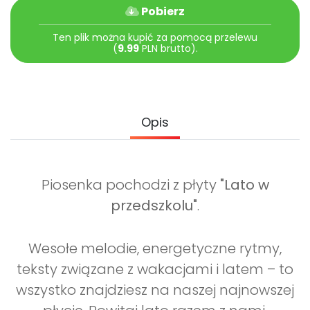
Archiwalne numery
Pobierz
Promocje
Ten plik można kupić za pomocą przelewu
Pomoc
(
9.99
PLN brutto).
Opis
Piosenka pochodzi z płyty
"Lato w
przedszkolu"
.
Wesołe melodie, energetyczne rytmy,
teksty związane z wakacjami i latem – to
wszystko znajdziesz na naszej najnowszej