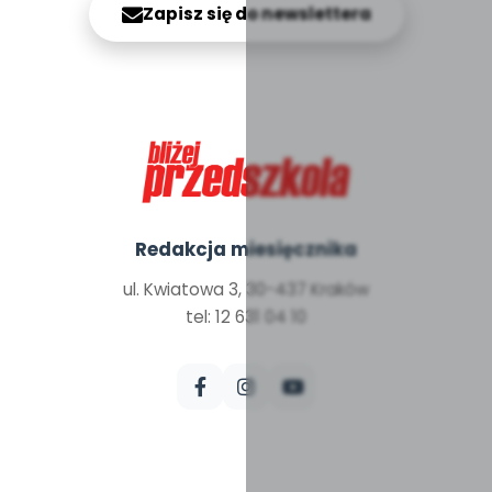
Zapisz się do newslettera
Redakcja miesięcznika
ul. Kwiatowa 3, 30-437 Kraków
tel: 12 631 04 10