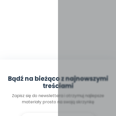
Bądź na bieżąco z najnowszymi
treściami
Zapisz się do newslettera i otrzymuj najlepsze
materiały prosto na swoją skrzynkę