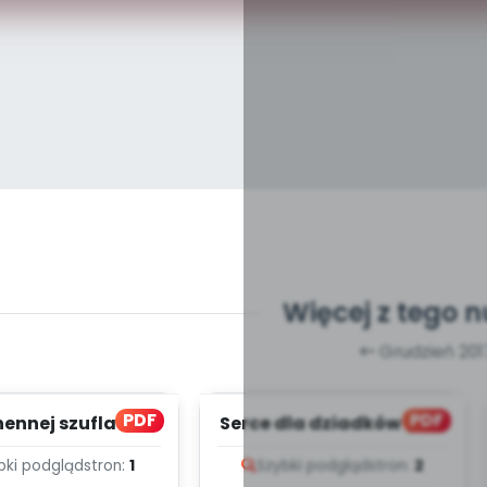
Więcej z tego 
Grudzień 201
PDF
PDF
ennej szufladzie
Serce dla dziadków (PD)
(PD)
bki podgląd
stron:
1
Szybki podgląd
stron:
2