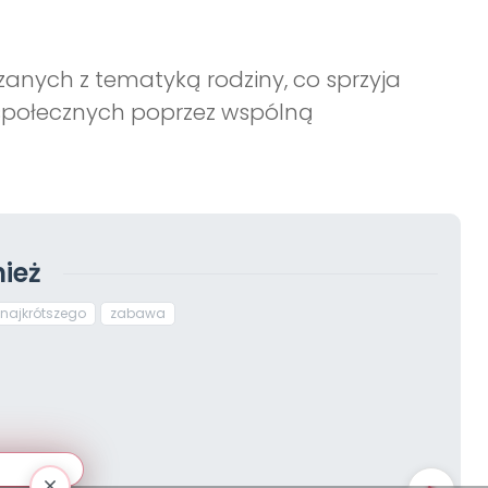
anych z tematyką rodziny, co sprzyja
ci społecznych poprzez wspólną
ież
najkrótszego
zabawa