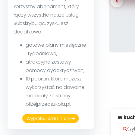
korzystny abonament, który
łączy wszystkie nasze usługi.
Subskrybując, zyskujesz
dodatkowo:
gotowe plany miesięczne
i tygodniowe,
atrakcyjne zestawy
pomocy dydaktycznych,
10 pobrań, które możesz
wykorzystać na dowolne
materiały ze strony
blizejprzedszkola.pl.
W kuch
Wypróbuj przez 7 dni
Szy