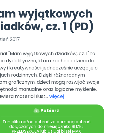
e
y
Gotowa w mniej niż 10 min • 14 dni bez opłat
Zobacz nas na Instagramie
Bliżej Pieska
am wyjątkowych
Pomoc zwierzętom
TikTok
iadków, cz. 1 (PD)
Nowości
Zobacz nas na TikToku
wej
Książka (dla) Przedszkolaka
Zapowiedzi
Promowanie czytelnictwa
zień 2017
YouTube
zkoli
Polecamy
Filmy edukacyjne
iał "Mam wyjątkowych dziadków, cz. 1" to
osk Online.
5 czerwca 2024 r. uzyskała
Promocje
c dydaktyczna, która zachęca dzieci do
19 r. Nr decyzji:
y i kreatywności, jednocześnie ucząc je o
Archiwalne numery
jach rodzinnych. Dzięki różnorodnym
om graficznym, dzieci mogą rozwijać swoje
Pomoc
ętności manualne oraz logiczne myślenie.
wiera materiał Ilust...
więcej
Pobierz
Ten plik można pobrać za pomocą pobrań
dołączanych do miesięcznika BLIŻEJ
PRZEDSZKOLA lub usługi bliżej MAX