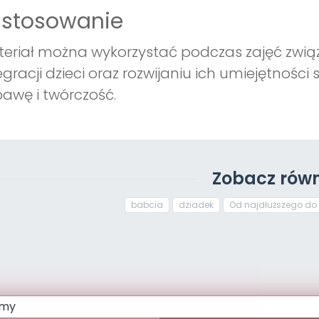
astosowanie
eriał można wykorzystać podczas zajęć związ
egracji dzieci oraz rozwijaniu ich umiejętnoś
awę i twórczość.
Zobacz równ
babcia
dziadek
Od najdłuższego do 