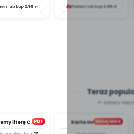
ierz lub kup
2.99
zł
Pobierz lub kup
2.99
zł
Teraz popul
zobacz więce
PDF
bliżej MAX
my literę C, cz. 1
Karta innowacji
(PD)
pedagogicznej -
ki podgląd
stron:
10