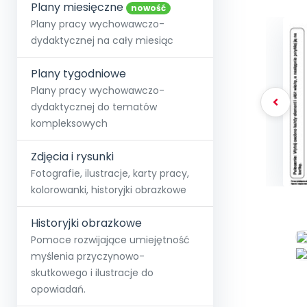
online lub stacjonarnie.
Plany miesięczne
Szko
Film
Wygr
nowość
Społeczność
Strona główna
Poznaj pakiet MAX
Wszystkie projekty
Skontaktuj się
Wit
Plany pracy wychowawczo-
O miesięczniku
O Akademii
+48 12 631 04 10
Zdro
dydaktycznej na cały miesiąc
Zam
Kio
kontakt@blizejprzedszkola.pl
Szko
E-wy
Doo
Plany tygodniowe
Pozn
Plany pracy wychowawczo-
dydaktycznej do tematów
Akredyt
Wydanie l
∞
Pakiet 
Dodaj wpis
Sen
kompleksowych
Akademia Edu
Pełen dostęp
Zob
Testuj przez 7 dni
Patr
Strefy, k
przedłużenie a
NP.5470.4.20
Zdjęcia i rysunki
Zam
Zob
Fotografie, ilustracje, karty pracy,
kolorowanki, historyjki obrazkowe
Historyjki obrazkowe
Pomoce rozwijające umiejętność
myślenia przyczynowo-
skutkowego i ilustracje do
opowiadań.