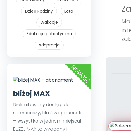
Z
Dzień Rodziny
Lato
Mat
Wakacje
int
Edukacja patriotyczna
zab
Adaptacja
bliżej MAX
Nielimitowany dostęp do
scenariuszy, filmów i piosenek
– wszystko w jednym miejscu!
BLIŻEJ MAX to wygodny i