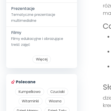
róż
Prezentacje
man
Tematyczne prezentacje
multimedialne
Co
Filmy
Filmy edukacyjne i obrazujące
treść zajęć
Więcej
Polecane
S
Kumpelkowo
Czuciaki
dzi
Witaminki
Wiosna
kre
Dzień Mamy
Dzień Taty