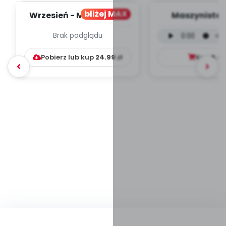
bliżej MAX
Wrzesień - MIESIĘCZNY
Maszynista 
PLAN PRACY
wersja wokal
Brak podglądu
WYCHOWAWCZO –
mp3)
DYDAKTYC...
Pobierz lub kup
24.99
zł
Kup
9.9