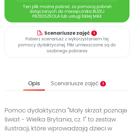
Ten plik można pobrać za pomocą pobrań
dołączanych do miesięcznika BLIŻEJ
PRZEDSZKOLA lub usługi bliżej MAX
Scenariusze zajęć
1
Pobierz scenariusz z wykorzystaniem tej
pomocy dydaktycznej. Pliki umieszczone są do
osobnego pobrania
Opis
Scenariusze zajęć
1
Pomoc dydaktyczna "Mały skrzat poznaje
świat - Wielka Brytania, cz. 1" to zestaw
ilustracji, które wprowadzają dzieci w