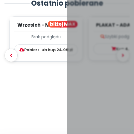
Ostatnio pobierane
bliżej MAX
Wrzesień - MIESIĘCZNY
PLAKAT - ADAP
PLAN PRACY
PORADNIK DLA 
Szybki podglą
Brak podglądu
WYCHOWAWCZO –
DYDAKTYC...
Kup
4.9
Pobierz lub kup
24.99
zł