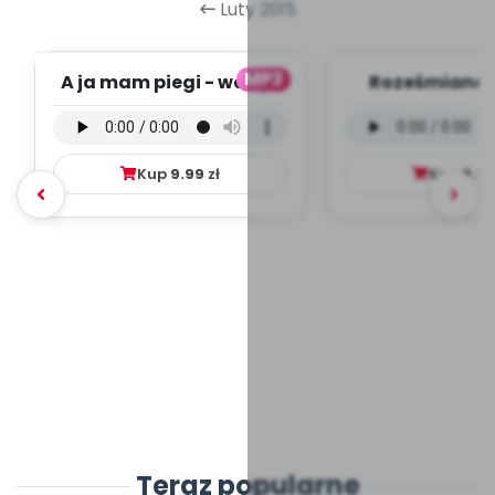
Luty 2015
MP3
A ja mam piegi - wersja
Roześmiane P
wokalna (PD, mp3)
wersja wokal
mp3)
Kup
9.99
zł
Kup
9.9
Teraz popularne