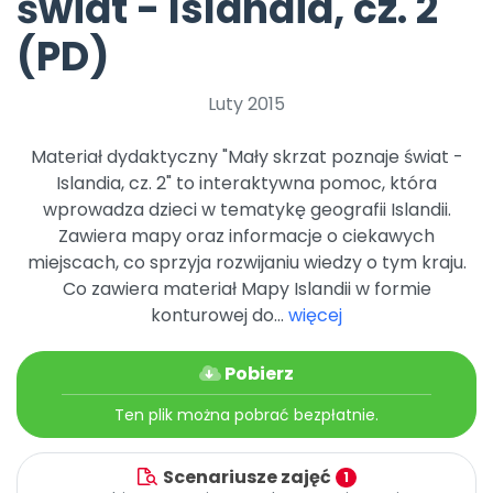
świat - Islandia, cz. 2
Promocje
Pomoc
(PD)
Luty 2015
Materiał dydaktyczny "Mały skrzat poznaje świat -
Islandia, cz. 2" to interaktywna pomoc, która
wprowadza dzieci w tematykę geografii Islandii.
Zawiera mapy oraz informacje o ciekawych
miejscach, co sprzyja rozwijaniu wiedzy o tym kraju.
Co zawiera materiał Mapy Islandii w formie
konturowej do...
więcej
Pobierz
Ten plik można pobrać bezpłatnie.
Scenariusze zajęć
1