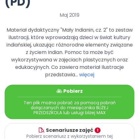
(PD)
Archiwalne numery
Promocje
Maj 2019
Pomoc
Materiał dydaktyczny "Mały Indianin, cz. 2" to zestaw
ilustracji, które wprowadzają dzieci w świat kultury
indiańskiej, ukazując różnorodne elementy związane
z życiem Indian. Pomoc ta może być
wykorzystywana w zajęciach plastycznych oraz
edukacyjnych. Co zawiera materiał Ilustracje
przedstawia...
więcej
Pobierz
Ten plik można pobrać za pomocą pobrań
dołączanych do miesięcznika BLIŻEJ
PRZEDSZKOLA lub usługi bliżej MAX
Scenariusze zajęć
1
Pobierz scenariusz z wykorzystaniem tej