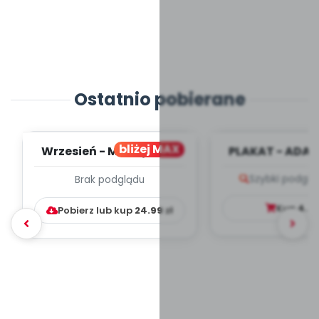
Ostatnio pobierane
bliżej MAX
Wrzesień - MIESIĘCZNY
PLAKAT - ADAP
PLAN PRACY
PORADNIK DLA 
Szybki podglą
Brak podglądu
WYCHOWAWCZO –
DYDAKTYC...
Kup
4.9
Pobierz lub kup
24.99
zł