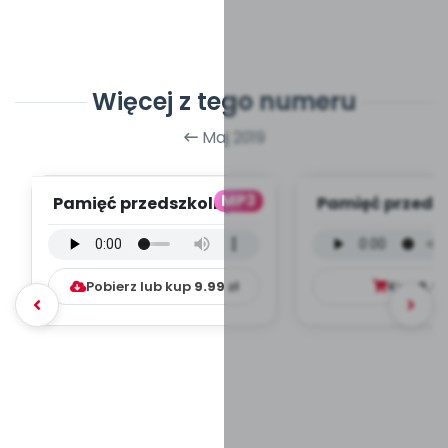
Więcej z tego numeru
Maj 2019
MP3
Pamięć przedszkolnych
Pamięć przeds
lat - wersja
lat - wersja 
instrumentalna (PD, ...
(PD, mp
Pobierz lub kup
9.99
zł
Kup
9.9