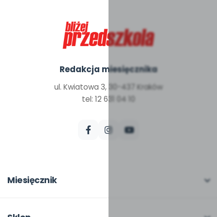
Redakcja miesięcznika
ul. Kwiatowa 3, 30-437 Kraków
tel: 12 631 04 10
Miesięcznik
O miesięczniku
W numerze