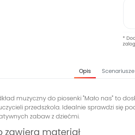
* Do
zalo
Opis
Scenariusze
kład muzyczny do piosenki "Mało nas" to d
czycieli przedszkola. Idealnie sprawdzi się 
atywnych zabaw z dziećmi.
 zawiera materiał