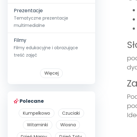
Prezentacje
Tematyczne prezentacje
multimedialne
Filmy
S
Filmy edukacyjne i obrazujące
treść zajęć
pod
dy
Więcej
Z
Pod
Polecane
pod
Kumpelkowo
Czuciaki
Ide
Witaminki
Wiosna
Dzień Mamy
Dzień Taty