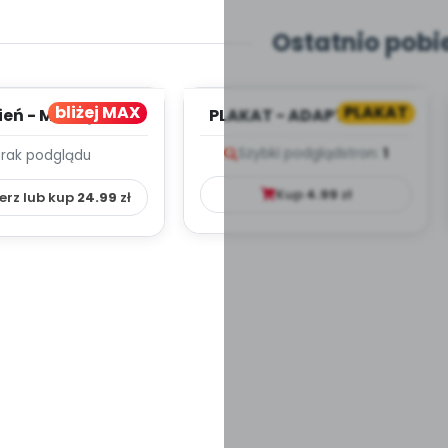
Ostatnio pobi
bliżej MAX
PLAKAT
ień - MIESIĘCZNY
PLAKAT - ADAPTACJA -
PLAN PRACY
PORADNIK DLA RODZICA
Szybki podgląd
stron:
1
Brak podglądu
HOWAWCZO –
YDAKTYC...
Kup
4.99
zł
erz lub kup
24.99
zł