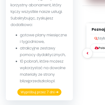
korzystny abonament, który
łączy wszystkie nasze usługi.
Subskrybując, zyskujesz
dodatkowo:
Poznaje
gotowe plany miesięczne
Szyb
i tygodniowe,
atrakcyjne zestawy
Pob
pomocy dydaktycznych,
10 pobrań, które możesz
wykorzystać na dowolne
materiały ze strony
blizejprzedszkola.pl.
Wypróbuj przez 7 dni