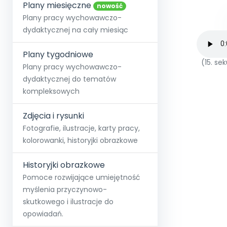
online lub stacjonarnie.
Plany miesięczne
Szko
Film
Wygr
nowość
Społeczność
Strona główna
Poznaj pakiet MAX
Wszystkie projekty
Skontaktuj się
Wit
Plany pracy wychowawczo-
O miesięczniku
O Akademii
+48 12 631 04 10
Zdro
dydaktycznej na cały miesiąc
Zam
Kio
kontakt@blizejprzedszkola.pl
Szko
E-wy
Doo
Plany tygodniowe
Pozn
(15. s
Plany pracy wychowawczo-
dydaktycznej do tematów
Akredyt
Wydanie l
∞
Pakiet 
Dodaj wpis
Sen
kompleksowych
Akademia Edu
Pełen dostęp
Zob
Testuj przez 7 dni
Patr
Strefy, k
przedłużenie a
NP.5470.4.20
Zdjęcia i rysunki
Zam
Zob
Fotografie, ilustracje, karty pracy,
kolorowanki, historyjki obrazkowe
Historyjki obrazkowe
Pomoce rozwijające umiejętność
myślenia przyczynowo-
skutkowego i ilustracje do
opowiadań.