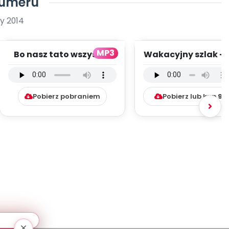
numeru
y 2014
MP3
Bo nasz tato wszystko
Wakacyjny szlak - 
umie - wersja
instrumentalny (
instrumentalna (PD,...
mp3)
Pobierz pobraniem
Pobierz lub kup
9.