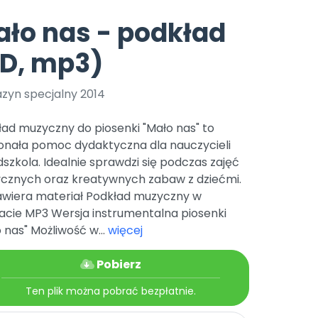
e
y
Gotowa w mniej niż 10 min • 14 dni bez opłat
Zobacz nas na Instagramie
Bliżej Pieska
ło nas - podkład
Pomoc zwierzętom
TikTok
PD, mp3)
Nowości
Zobacz nas na TikToku
wej
Książka (dla) Przedszkolaka
Zapowiedzi
Promowanie czytelnictwa
zyn specjalny 2014
YouTube
zkoli
Polecamy
Filmy edukacyjne
ad muzyczny do piosenki "Mało nas" to
osk Online.
5 czerwca 2024 r. uzyskała
Promocje
onała pomoc dydaktyczna dla nauczycieli
19 r. Nr decyzji:
szkola. Idealnie sprawdzi się podczas zajęć
Archiwalne numery
cznych oraz kreatywnych zabaw z dziećmi.
awiera materiał Podkład muzyczny w
Pomoc
acie MP3 Wersja instrumentalna piosenki
 nas" Możliwość w...
więcej
Pobierz
Ten plik można pobrać bezpłatnie.