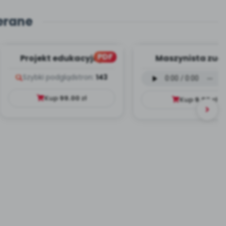
erane
PDF
Projekt edukacyjny
Maszynista zuch
Dookoła Polski
wersja wokalna (
Szybki podgląd
stron:
143
mp3)
Kup
99.00
zł
Kup
9.99
zł