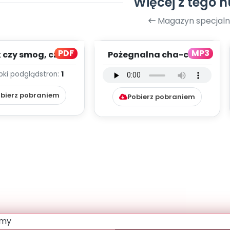
Więcej z tego 
Magazyn specjaln
PDF
MP3
czy smog, cz. 2
Pożegnalna cha-cha -
(PD)
wersja instrumentalna
bki podgląd
stron:
1
(PD, mp3)
bierz pobraniem
Pobierz pobraniem