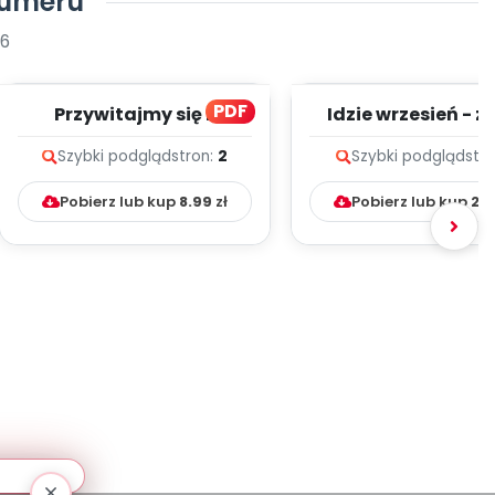
numeru
26
PDF
Przywitajmy się z
Idzie wrzesień - z
jesienią, cz. 2 (PD)
melodii i tekst
Szybki podgląd
stron:
2
Szybki podgląd
str
Pobierz lub kup
8.99
zł
Pobierz lub kup
2.