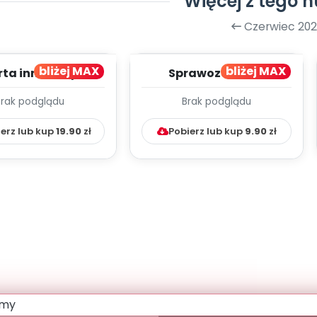
Więcej z tego 
Czerwiec 20
bliżej MAX
bliżej MAX
rta innowacji
Sprawozdanie z
agogicznej -
realizacji innowacji
Brak podglądu
Brak podglądu
Literkowo
pedagogicznej Liter...
erz lub kup
19.90
zł
Pobierz lub kup
9.90
zł