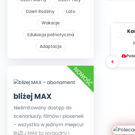
Dzień Rodziny
Lato
Wakacje
Ka
Edukacja patriotyczna
ped
Adaptacja
Pobi
bliżej MAX
Nielimitowany dostęp do
scenariuszy, filmów i piosenek
– wszystko w jednym miejscu!
BLIŻEJ MAX to wygodny i