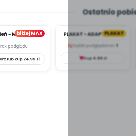
Ostatnio pobi
bliżej MAX
PLAKAT
ień - MIESIĘCZNY
PLAKAT - ADAPTACJA -
PLAN PRACY
PORADNIK DLA RODZICA
Szybki podgląd
stron:
1
Brak podglądu
HOWAWCZO –
YDAKTYC...
Kup
4.99
zł
erz lub kup
24.99
zł