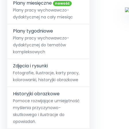
online lub stacjonarnie.
Plany miesięczne
Szko
Film
Wygr
nowość
Społeczność
Strona główna
Poznaj pakiet MAX
Wszystkie projekty
Skontaktuj się
Wit
Plany pracy wychowawczo-
O miesięczniku
O Akademii
+48 12 631 04 10
Zdro
dydaktycznej na cały miesiąc
Zam
Kio
kontakt@blizejprzedszkola.pl
Szko
E-wy
Doo
Plany tygodniowe
Pozn
Plany pracy wychowawczo-
dydaktycznej do tematów
Akredyt
Wydanie l
∞
Pakiet 
Dodaj wpis
Sen
kompleksowych
Akademia Edu
Pełen dostęp
Zob
Testuj przez 7 dni
Patr
Strefy, k
przedłużenie a
NP.5470.4.20
Zdjęcia i rysunki
Zam
Zob
Fotografie, ilustracje, karty pracy,
kolorowanki, historyjki obrazkowe
Historyjki obrazkowe
Pomoce rozwijające umiejętność
myślenia przyczynowo-
skutkowego i ilustracje do
opowiadań.