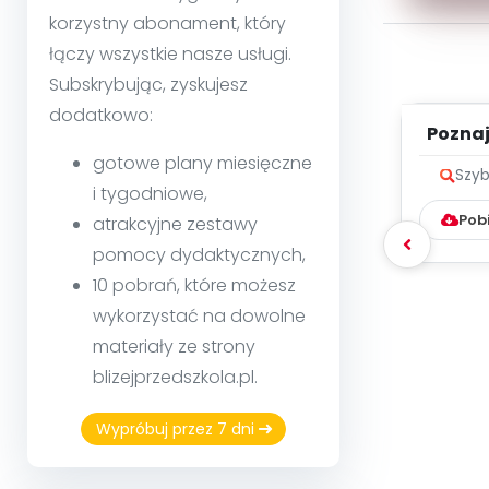
korzystny abonament, który
łączy wszystkie nasze usługi.
Subskrybując, zyskujesz
dodatkowo:
Poznaje
gotowe plany miesięczne
Szyb
i tygodniowe,
Pob
atrakcyjne zestawy
pomocy dydaktycznych,
10 pobrań, które możesz
wykorzystać na dowolne
materiały ze strony
blizejprzedszkola.pl.
Wypróbuj przez 7 dni