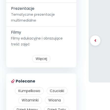
Prezentacje
Tematyczne prezentacje
multimedialne
Filmy
Filmy edukacyjne i obrazujące
treść zajęć
Więcej
Polecane
Kumpelkowo
Czuciaki
Witaminki
Wiosna
Dzień Mamy
Dzień Taty